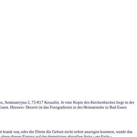
in, Seminarryjna 2, 75-817 Koszalin. Je eine Kopie des Kirchenbuches liegt in der
en. Hinweis: Derzeit ist das Fotografieren in der Heimatstube in Bad Essen
krank war, oder die Eltern die Geburt nicht sofort anzeigen konnten, wurde das
ann diesen Eintrag auf der derzeitigen aktuellen Seite - am Ende -