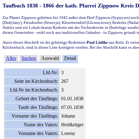
Taufbuch 1838 - 1866 der kath. Pfarrei Zippnow Kreis 
Zur Pfarrei Zippnow gehörten bis 1945 außer dem Dorf Zippnow (Sypnywo) noch d
(Dudylany), Freudenfier (Szwecja), Klawittersdorf (Glowaczewo), Rederitz (Nadarz
Stabitz und ein Lokalvikariat Rederitz mit der Tochterkirche in Doderlage wurd
diesen Gemeinden - wohl noch aus traditionellen Gründen - in Zippnow getauft 
Autor dieser Abschrift ist der gebürtige Rederitzer
Paul Lüdtke
aus Köln. Er weist
Kirchenbuch, sind in dieser Liste korrigiert worden. Bei der Abschrift kann es 
Alles
Suchen
Auswahl
Detail
Lfd-Nr:
3
Seite im Kirchenbuch:
267
Lfd-Nr im Kirchenbuch:
3
Geburt des Täuflings:
01.01.1838
Taufe des Täuflings:
07.01.1838
Vorname des Täuflings:
Johann
Name des Vaters:
Heidkrüger
Vorname des Vaters:
Lorenz