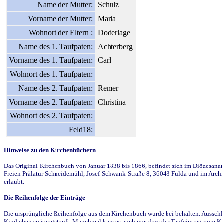
Name der Mutter:
Schulz
Vorname der Mutter:
Maria
Wohnort der Eltern :
Doderlage
Name des 1. Taufpaten:
Achterberg
Vorname des 1. Taufpaten:
Carl
Wohnort des 1. Taufpaten:
Name des 2. Taufpaten:
Remer
Vorname des 2. Taufpaten:
Christina
Wohnort des 2. Taufpaten:
Feld18:
Hinweise zu den Kirchenbüchern
Das Original-Kirchenbuch von Januar 1838 bis 1866, befindet sich im Diözesanarch
Freien Prälatur Schneidemühl, Josef-Schwank-Straße 8, 36043 Fulda und im Archi
erlaubt.
Die Reihenfolge der Einträge
Die ursprüngliche Reihenfolge aus dem Kirchenbuch wurde bei behalten. Ausschla
Kind eben später getauft. Manchmal kam es auch vor, dass der Taufeintrag vom Ki