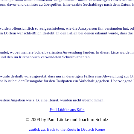
raum davor und dahinter zu überprüfen. Eine exakte Suchabfrage nach dem Datum i
den offensichtlich so aufgeschrieben, wie die Amtsperson ihn verstanden hat, ode
n Dörfern war schließlich Dialekt. In den Fällen bei denen erkannt wurde, dass di
t, wobei mehrere Schreibvarianten Anwendung fanden. In dieser Liste wurde in de
n und den im Kirchenbuch verwendeten Schreibvarianten.
wurde deshalb vorausgesetzt, dass nur in derartigen Fällen eine Abweichung zur O
eshalb ist bei der Ortsangabe für den Taufpaten ein Vorbehalt gegeben. Überwiegen
weitere Angaben wie z. B. eine Heirat, wurden nicht übernommen.
Paul Lüdtke aus Köln
© 2009 by Paul Lüdke und Joachim Schulz
zurück zu: Back to the Roots in Deutsch Krone