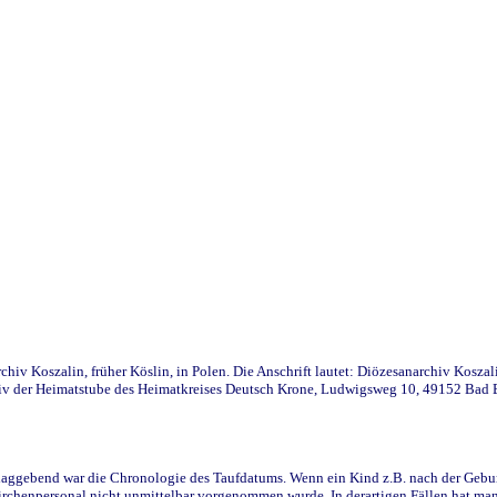
iv Koszalin, früher Köslin, in Polen. Die Anschrift lautet: Diözesanarchiv Koszal
v der Heimatstube des Heimatkreises Deutsch Krone, Ludwigsweg 10, 49152 Bad Ess
ggebend war die Chronologie des Taufdatums. Wenn ein Kind z.B. nach der Geburt 
rchenpersonal nicht unmittelbar vorgenommen wurde. In derartigen Fällen hat man d