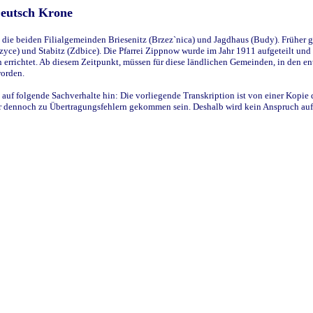
Deutsch Krone
ie beiden Filialgemeinden Briesenitz (Brzez`nica) und Jagdhaus (Budy). Früher g
yce) und Stabitz (Zdbice). Die Pfarrei Zippnow wurde im Jahr 1911 aufgeteilt und e
en errichtet. Ab diesem Zeitpunkt, müssen für diese ländlichen Gemeinden, in den
worden.
 auf folgende Sachverhalte hin: Die vorliegende Transkription ist von einer Kopie 
aber dennoch zu Übertragungsfehlern gekommen sein. Deshalb wird kein Anspruch auf 