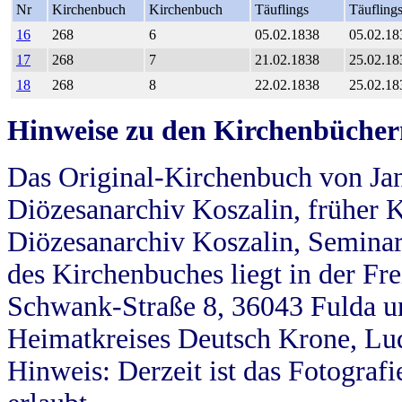
Nr
Kirchenbuch
Kirchenbuch
Täuflings
Täufling
16
268
6
05.02.1838
05.02.18
17
268
7
21.02.1838
25.02.18
18
268
8
22.02.1838
25.02.18
Hinweise zu den Kirchenbücher
Das Original-Kirchenbuch von Jan
Diözesanarchiv Koszalin, früher Kö
Diözesanarchiv Koszalin, Seminar
des Kirchenbuches liegt in der Fr
Schwank-Straße 8, 36043 Fulda u
Heimatkreises Deutsch Krone, Lu
Hinweis: Derzeit ist das Fotograf