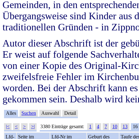
Gemeinden, in den entsprechende
Übergangsweise sind Kinder aus 
traditionellen Gründen - in Zippn
Autor dieser Abschrift ist der geb
Er weist auf folgende Sachverhalte
von einer Kopie des Original-Kirc
zweifelsfreie Fehler im Kirchenbuc
worden. Bei der Abschrift kann e
gekommen sein. Deshalb wird kein
Alles
Suchen
Auswahl
Detail
|<
<
>
>|
3380 Einträge gesamt:
1
4
7
10
13
16
Lfd-
Seite im
Lfd-Nr im
Geburt des
Taufe de