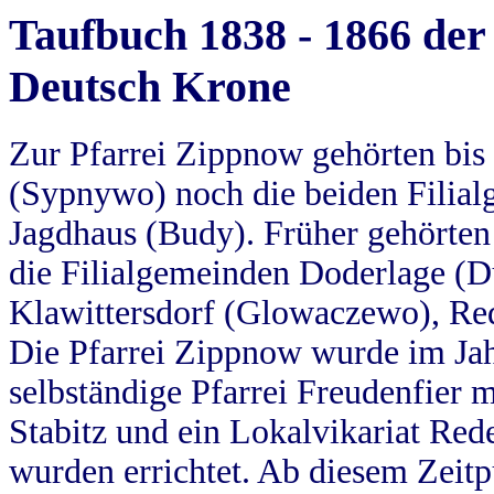
Taufbuch 1838 - 1866 der
Deutsch Krone
Zur Pfarrei Zippnow gehörten bi
(Sypnywo) noch die beiden Filial
Jagdhaus (Budy). Früher gehörten 
die Filialgemeinden Doderlage (D
Klawittersdorf (Glowaczewo), Red
Die Pfarrei Zippnow wurde im Jah
selbständige Pfarrei Freudenfier m
Stabitz und ein Lokalvikariat Red
wurden errichtet. Ab diesem Zeitp