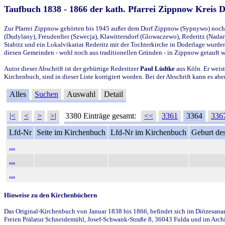
Taufbuch 1838 - 1866 der kath. Pfarrei Zippnow Kreis 
Zur Pfarrei Zippnow gehörten bis 1945 außer dem Dorf Zippnow (Sypnywo) noch d
(Dudylany), Freudenfier (Szwecja), Klawittersdorf (Glowaczewo), Rederitz (Nadarz
Stabitz und ein Lokalvikariat Rederitz mit der Tochterkirche in Doderlage wurd
diesen Gemeinden - wohl noch aus traditionellen Gründen - in Zippnow getauft 
Autor dieser Abschrift ist der gebürtige Rederitzer
Paul Lüdtke
aus Köln. Er weist
Kirchenbuch, sind in dieser Liste korrigiert worden. Bei der Abschrift kann es 
Alles
Suchen
Auswahl
Detail
|<
<
>
>|
3380 Einträge gesamt:
<<
3361
3364
336
Lfd-Nr
Seite im Kirchenbuch
Lfd-Nr im Kirchenbuch
Geburt des
...
...
...
Hinweise zu den Kirchenbüchern
Das Original-Kirchenbuch von Januar 1838 bis 1866, befindet sich im Diözesanarch
Freien Prälatur Schneidemühl, Josef-Schwank-Straße 8, 36043 Fulda und im Archi