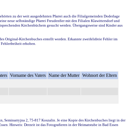
ehörten zu der weit ausgedehnten Pfarrei auch die Filialgemeinden Doderlage
ine neue selbständige Pfarrei Freudenfier mit den Filialen Klawittersdorf und
 entsprechenden Kirchenbüchern gesucht werden. Übergangsweise sind Kinder aus
des Original-Kirchenbuches erstellt worden. Erkannte zweifelsfreie Fehler im
Fehlerfreiheit erhoben.
ters
Vorname des Vaters
Name der Mutter
Wohnort der Eltern
in, Seminarryjna 2, 75-817 Koszalin. Je eine Kopie des Kirchenbuches liegt in der
en. Hinweis: Derzeit ist das Fotografieren in der Heimatstube in Bad Essen