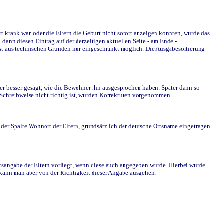
krank war, oder die Eltern die Geburt nicht sofort anzeigen konnten, wurde das
ann diesen Eintrag auf der derzeitigen aktuellen Seite - am Ende -
st aus technischen Gründen nur eingeschränkt möglich. Die Ausgabesortierung
r besser gesagt, wie die Bewohner ihn ausgesprochen haben. Später dann so
e Schreibweise nicht richtig ist, wurden Korrekturen vorgenommen.
r Spalte Wohnort der Eltern, grundsätzlich der deutsche Ortsname eingetragen.
rtsangabe der Eltern vorliegt, wenn diese auch angegeben wurde. Hierbei wurde
d kann man aber von der Richtigkeit dieser Angabe ausgehen.