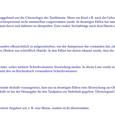
ggebend war die Chronologie des Taufdatums. Wenn ein Kind z.B. nach der Geburt 
rchenpersonal nicht unmittelbar vorgenommen wurde. In derartigen Fällen hat man d
raum davor und dahinter zu überprüfen. Eine exakte Suchabfrage nach dem Datum i
den offensichtlich so aufgeschrieben, wie die Amtsperson ihn verstanden hat, ode
n Dörfern war schließlich Dialekt. In den Fällen bei denen erkannt wurde, dass di
t, wobei mehrere Schreibvarianten Anwendung fanden. In dieser Liste wurde in de
n und den im Kirchenbuch verwendeten Schreibvarianten.
wurde deshalb vorausgesetzt, dass nur in derartigen Fällen eine Abweichung zur O
eshalb ist bei der Ortsangabe für den Taufpaten ein Vorbehalt gegeben. Überwiegen
weitere Angaben wie z. B. eine Heirat, wurden nicht übernommen.