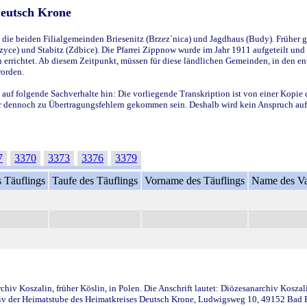
Deutsch Krone
ie beiden Filialgemeinden Briesenitz (Brzez`nica) und Jagdhaus (Budy). Früher g
yce) und Stabitz (Zdbice). Die Pfarrei Zippnow wurde im Jahr 1911 aufgeteilt und e
en errichtet. Ab diesem Zeitpunkt, müssen für diese ländlichen Gemeinden, in den
worden.
 auf folgende Sachverhalte hin: Die vorliegende Transkription ist von einer Kopie 
aber dennoch zu Übertragungsfehlern gekommen sein. Deshalb wird kein Anspruch auf 
7
3370
3373
3376
3379
 Täuflings
Taufe des Täuflings
Vorname des Täuflings
Name des Va
iv Koszalin, früher Köslin, in Polen. Die Anschrift lautet: Diözesanarchiv Koszal
v der Heimatstube des Heimatkreises Deutsch Krone, Ludwigsweg 10, 49152 Bad Ess