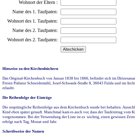
Wohnort der Eltern :
Name des 1. Taufpaten:
Wohnort des 1. Taufpaten:
Name des 2. Taufpaten:
Wohnort des 2. Taufpaten:
Hinweise zu den Kirchenbüchern
Das Original-Kirchenbuch von Januar 1838 bis 1866, befindet sich im Diözesanarch
Freien Prälatur Schneidemühl, Josef-Schwank-Straße 8, 36043 Fulda und im Archi
erlaubt.
Die Reihenfolge der Einträge
Die ursprüngliche Reihenfolge aus dem Kirchenbuch wurde bei behalten. Ausschla
Kind eben später getauft. Manchmal kam es auch vor, dass der Taufeintrag vom Ki
vorgenommen. Bei der Verwendung der Liste ist es wichtig, einen gewissen Zeit
erfolgt nach Tag, Monat und Jahr.
Schreibweise der Namen