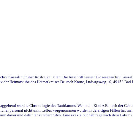
iv Koszalin, früher Köslin, in Polen. Die Anschrift lautet: Diözesanarchiv Koszal
v der Heimatstube des Heimatkreises Deutsch Krone, Ludwigsweg 10, 49152 Bad Ess
ggebend war die Chronologie des Taufdatums. Wenn ein Kind z.B. nach der Geburt 
rchenpersonal nicht unmittelbar vorgenommen wurde. In derartigen Fällen hat man d
raum davor und dahinter zu überprüfen. Eine exakte Suchabfrage nach dem Datum i