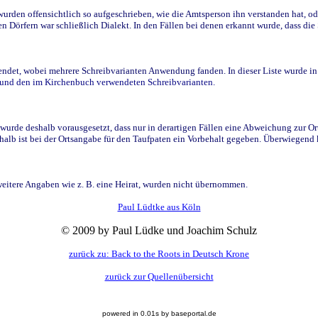
den offensichtlich so aufgeschrieben, wie die Amtsperson ihn verstanden hat, ode
n Dörfern war schließlich Dialekt. In den Fällen bei denen erkannt wurde, dass di
t, wobei mehrere Schreibvarianten Anwendung fanden. In dieser Liste wurde in de
n und den im Kirchenbuch verwendeten Schreibvarianten.
wurde deshalb vorausgesetzt, dass nur in derartigen Fällen eine Abweichung zur O
eshalb ist bei der Ortsangabe für den Taufpaten ein Vorbehalt gegeben. Überwiegen
weitere Angaben wie z. B. eine Heirat, wurden nicht übernommen.
Paul Lüdtke aus Köln
© 2009 by Paul Lüdke und Joachim Schulz
zurück zu: Back to the Roots in Deutsch Krone
zurück zur Quellenübersicht
powered in 0.01s by baseportal.de