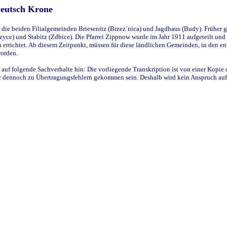
Deutsch Krone
ie beiden Filialgemeinden Briesenitz (Brzez`nica) und Jagdhaus (Budy). Früher g
yce) und Stabitz (Zdbice). Die Pfarrei Zippnow wurde im Jahr 1911 aufgeteilt und e
en errichtet. Ab diesem Zeitpunkt, müssen für diese ländlichen Gemeinden, in den
worden.
 auf folgende Sachverhalte hin: Die vorliegende Transkription ist von einer Kopie 
aber dennoch zu Übertragungsfehlern gekommen sein. Deshalb wird kein Anspruch auf 