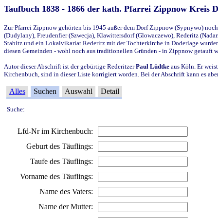
Taufbuch 1838 - 1866 der kath. Pfarrei Zippnow Kreis 
Zur Pfarrei Zippnow gehörten bis 1945 außer dem Dorf Zippnow (Sypnywo) noch d
(Dudylany), Freudenfier (Szwecja), Klawittersdorf (Glowaczewo), Rederitz (Nadarz
Stabitz und ein Lokalvikariat Rederitz mit der Tochterkirche in Doderlage wurd
diesen Gemeinden - wohl noch aus traditionellen Gründen - in Zippnow getauft 
Autor dieser Abschrift ist der gebürtige Rederitzer
Paul Lüdtke
aus Köln. Er weist
Kirchenbuch, sind in dieser Liste korrigiert worden. Bei der Abschrift kann es 
Alles
Suchen
Auswahl
Detail
Suche:
Lfd-Nr im Kirchenbuch:
Geburt des Täuflings:
Taufe des Täuflings:
Vorname des Täuflings:
Name des Vaters:
Name der Mutter: