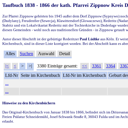
Taufbuch 1838 - 1866 der kath. Pfarrei Zippnow Kreis 
Zur Pfarrei Zippnow gehörten bis 1945 außer dem Dorf Zippnow (Sypnywo) noch d
(Dudylany), Freudenfier (Szwecja), Klawittersdorf (Glowaczewo), Rederitz (Nadarz
Stabitz und ein Lokalvikariat Rederitz mit der Tochterkirche in Doderlage wurd
diesen Gemeinden - wohl noch aus traditionellen Gründen - in Zippnow getauft 
Autor dieser Abschrift ist der gebürtige Rederitzer
Paul Lüdtke
aus Köln. Er weist
Kirchenbuch, sind in dieser Liste korrigiert worden. Bei der Abschrift kann es 
Alles
Suchen
Auswahl
Detail
|<
<
>
>|
3380 Einträge gesamt:
<<
3361
3364
336
Lfd-Nr
Seite im Kirchenbuch
Lfd-Nr im Kirchenbuch
Geburt des
...
...
Hinweise zu den Kirchenbüchern
Das Original-Kirchenbuch von Januar 1838 bis 1866, befindet sich im Diözesanarch
Freien Prälatur Schneidemühl, Josef-Schwank-Straße 8, 36043 Fulda und im Archi
erlaubt.