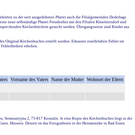
ehörten zu der weit ausgedehnten Pfarrei auch die Filialgemeinden Doderlage
ine neue selbständige Pfarrei Freudenfier mit den Filialen Klawittersdorf und
 entsprechenden Kirchenbüchern gesucht werden. Übergangsweise sind Kinder aus
des Original-Kirchenbuches erstellt worden. Erkannte zweifelsfreie Fehler im
Fehlerfreiheit erhoben.
ters
Vorname des Vaters
Name der Mutter
Wohnort der Eltern
in, Seminarryjna 2, 75-817 Koszalin. Je eine Kopie des Kirchenbuches liegt in der
en. Hinweis: Derzeit ist das Fotografieren in der Heimatstube in Bad Essen