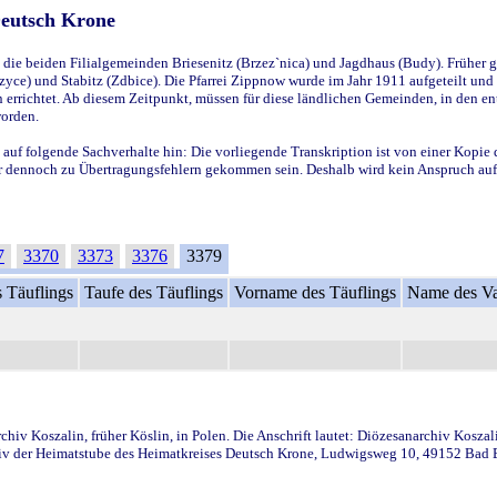
Deutsch Krone
ie beiden Filialgemeinden Briesenitz (Brzez`nica) und Jagdhaus (Budy). Früher g
yce) und Stabitz (Zdbice). Die Pfarrei Zippnow wurde im Jahr 1911 aufgeteilt und e
en errichtet. Ab diesem Zeitpunkt, müssen für diese ländlichen Gemeinden, in den
worden.
 auf folgende Sachverhalte hin: Die vorliegende Transkription ist von einer Kopie 
aber dennoch zu Übertragungsfehlern gekommen sein. Deshalb wird kein Anspruch auf 
7
3370
3373
3376
3379
 Täuflings
Taufe des Täuflings
Vorname des Täuflings
Name des Va
iv Koszalin, früher Köslin, in Polen. Die Anschrift lautet: Diözesanarchiv Koszal
v der Heimatstube des Heimatkreises Deutsch Krone, Ludwigsweg 10, 49152 Bad Ess