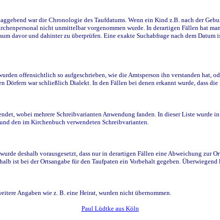
ggebend war die Chronologie des Taufdatums. Wenn ein Kind z.B. nach der Geburt 
rchenpersonal nicht unmittelbar vorgenommen wurde. In derartigen Fällen hat man d
raum davor und dahinter zu überprüfen. Eine exakte Suchabfrage nach dem Datum i
den offensichtlich so aufgeschrieben, wie die Amtsperson ihn verstanden hat, ode
n Dörfern war schließlich Dialekt. In den Fällen bei denen erkannt wurde, dass di
t, wobei mehrere Schreibvarianten Anwendung fanden. In dieser Liste wurde in de
n und den im Kirchenbuch verwendeten Schreibvarianten.
wurde deshalb vorausgesetzt, dass nur in derartigen Fällen eine Abweichung zur O
eshalb ist bei der Ortsangabe für den Taufpaten ein Vorbehalt gegeben. Überwiegen
weitere Angaben wie z. B. eine Heirat, wurden nicht übernommen.
Paul Lüdtke aus Köln