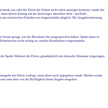
krank war, oder die Eltern die Geburt nicht sofort anzeigen konnten, wurde das
ann diesen Eintrag auf der derzeitigen aktuellen Seite - am Ende -
st aus technischen Gründen nur eingeschränkt möglich. Die Ausgabesortierung
r besser gesagt, wie die Bewohner ihn ausgesprochen haben. Später dann so
e Schreibweise nicht richtig ist, wurden Korrekturen vorgenommen.
r Spalte Wohnort der Eltern, grundsätzlich der deutsche Ortsname eingetragen.
rtsangabe der Eltern vorliegt, wenn diese auch angegeben wurde. Hierbei wurde
d kann man aber von der Richtigkeit dieser Angabe ausgehen.