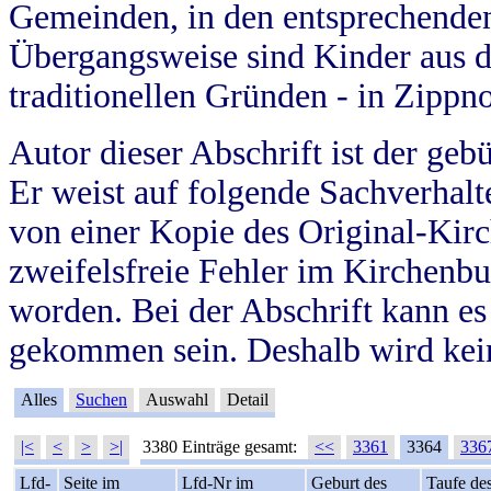
Gemeinden, in den entsprechende
Übergangsweise sind Kinder aus 
traditionellen Gründen - in Zippn
Autor dieser Abschrift ist der geb
Er weist auf folgende Sachverhalte
von einer Kopie des Original-Kirc
zweifelsfreie Fehler im Kirchenbuc
worden. Bei der Abschrift kann e
gekommen sein. Deshalb wird kein
Alles
Suchen
Auswahl
Detail
|<
<
>
>|
3380 Einträge gesamt:
<<
3361
3364
336
Lfd-
Seite im
Lfd-Nr im
Geburt des
Taufe de