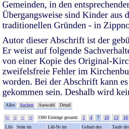
Gemeinden, in den entsprechende
Übergangsweise sind Kinder aus 
traditionellen Gründen - in Zippn
Autor dieser Abschrift ist der geb
Er weist auf folgende Sachverhalte
von einer Kopie des Original-Kirc
zweifelsfreie Fehler im Kirchenbuc
worden. Bei der Abschrift kann e
gekommen sein. Deshalb wird kein
Alles
Suchen
Auswahl
Detail
|<
<
>
>|
3380 Einträge gesamt:
1
4
7
10
13
16
Lfd-
Seite im
Lfd-Nr im
Geburt des
Taufe de