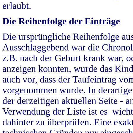
erlaubt.
Die Reihenfolge der Einträge
Die ursprüngliche Reihenfolge au
Ausschlaggebend war die Chronol
z.B. nach der Geburt krank war, od
anzeigen konnten, wurde das Kind
auch vor, dass der Taufeintrag vo
vorgenommen wurde. In derartigen
der derzeitigen aktuellen Seite -
Verwendung der Liste ist es wich
dahinter zu überprüfen. Eine exa
technischen Gründen nur eingesch