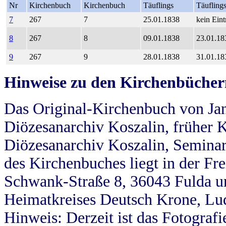
Nr
Kirchenbuch
Kirchenbuch
Täuflings
Täufling
7
267
7
25.01.1838
kein Eint
8
267
8
09.01.1838
23.01.18
9
267
9
28.01.1838
31.01.18
Hinweise zu den Kirchenbücher
Das Original-Kirchenbuch von Jan
Diözesanarchiv Koszalin, früher Kö
Diözesanarchiv Koszalin, Seminar
des Kirchenbuches liegt in der Fr
Schwank-Straße 8, 36043 Fulda u
Heimatkreises Deutsch Krone, Lu
Hinweis: Derzeit ist das Fotograf