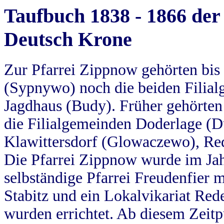
Taufbuch 1838 - 1866 der
Deutsch Krone
Zur Pfarrei Zippnow gehörten bi
(Sypnywo) noch die beiden Filial
Jagdhaus (Budy). Früher gehörten 
die Filialgemeinden Doderlage (D
Klawittersdorf (Glowaczewo), Red
Die Pfarrei Zippnow wurde im Jah
selbständige Pfarrei Freudenfier m
Stabitz und ein Lokalvikariat Red
wurden errichtet. Ab diesem Zeitp