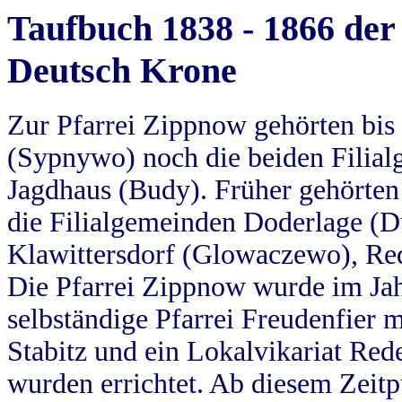
Taufbuch 1838 - 1866 der
Deutsch Krone
Zur Pfarrei Zippnow gehörten bi
(Sypnywo) noch die beiden Filial
Jagdhaus (Budy). Früher gehörten 
die Filialgemeinden Doderlage (D
Klawittersdorf (Glowaczewo), Red
Die Pfarrei Zippnow wurde im Jah
selbständige Pfarrei Freudenfier m
Stabitz und ein Lokalvikariat Red
wurden errichtet. Ab diesem Zeitp