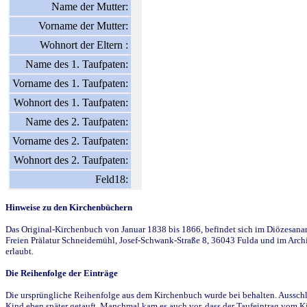
Name der Mutter:
Vorname der Mutter:
Wohnort der Eltern :
Name des 1. Taufpaten:
Vorname des 1. Taufpaten:
Wohnort des 1. Taufpaten:
Name des 2. Taufpaten:
Vorname des 2. Taufpaten:
Wohnort des 2. Taufpaten:
Feld18:
Hinweise zu den Kirchenbüchern
Das Original-Kirchenbuch von Januar 1838 bis 1866, befindet sich im Diözesanarch
Freien Prälatur Schneidemühl, Josef-Schwank-Straße 8, 36043 Fulda und im Archi
erlaubt.
Die Reihenfolge der Einträge
Die ursprüngliche Reihenfolge aus dem Kirchenbuch wurde bei behalten. Ausschla
Kind eben später getauft. Manchmal kam es auch vor, dass der Taufeintrag vom Ki