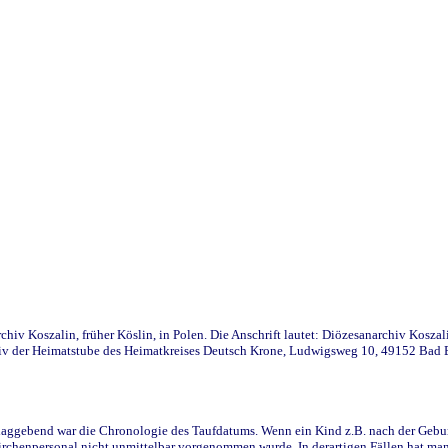
iv Koszalin, früher Köslin, in Polen. Die Anschrift lautet: Diözesanarchiv Koszal
v der Heimatstube des Heimatkreises Deutsch Krone, Ludwigsweg 10, 49152 Bad Ess
ggebend war die Chronologie des Taufdatums. Wenn ein Kind z.B. nach der Geburt 
rchenpersonal nicht unmittelbar vorgenommen wurde. In derartigen Fällen hat man d