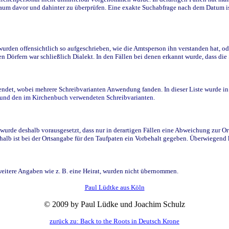
raum davor und dahinter zu überprüfen. Eine exakte Suchabfrage nach dem Datum i
den offensichtlich so aufgeschrieben, wie die Amtsperson ihn verstanden hat, ode
n Dörfern war schließlich Dialekt. In den Fällen bei denen erkannt wurde, dass di
t, wobei mehrere Schreibvarianten Anwendung fanden. In dieser Liste wurde in de
n und den im Kirchenbuch verwendeten Schreibvarianten.
wurde deshalb vorausgesetzt, dass nur in derartigen Fällen eine Abweichung zur O
eshalb ist bei der Ortsangabe für den Taufpaten ein Vorbehalt gegeben. Überwiegen
weitere Angaben wie z. B. eine Heirat, wurden nicht übernommen.
Paul Lüdtke aus Köln
© 2009 by Paul Lüdke und Joachim Schulz
zurück zu: Back to the Roots in Deutsch Krone