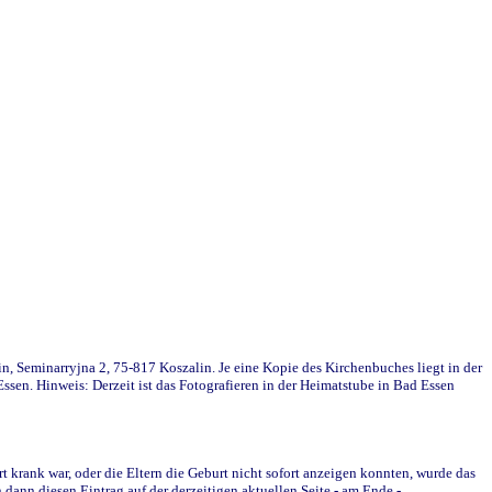
in, Seminarryjna 2, 75-817 Koszalin. Je eine Kopie des Kirchenbuches liegt in der
en. Hinweis: Derzeit ist das Fotografieren in der Heimatstube in Bad Essen
krank war, oder die Eltern die Geburt nicht sofort anzeigen konnten, wurde das
ann diesen Eintrag auf der derzeitigen aktuellen Seite - am Ende -