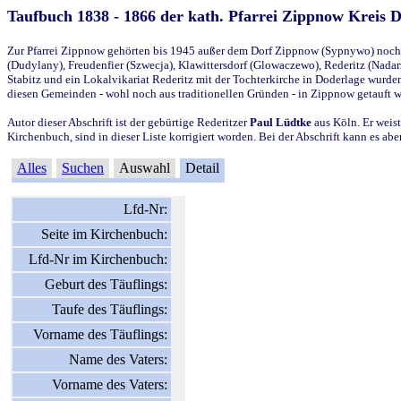
Taufbuch 1838 - 1866 der kath. Pfarrei Zippnow Kreis 
Zur Pfarrei Zippnow gehörten bis 1945 außer dem Dorf Zippnow (Sypnywo) noch d
(Dudylany), Freudenfier (Szwecja), Klawittersdorf (Glowaczewo), Rederitz (Nadarz
Stabitz und ein Lokalvikariat Rederitz mit der Tochterkirche in Doderlage wurd
diesen Gemeinden - wohl noch aus traditionellen Gründen - in Zippnow getauft 
Autor dieser Abschrift ist der gebürtige Rederitzer
Paul Lüdtke
aus Köln. Er weist
Kirchenbuch, sind in dieser Liste korrigiert worden. Bei der Abschrift kann es 
Alles
Suchen
Auswahl
Detail
Lfd-Nr:
Seite im Kirchenbuch:
Lfd-Nr im Kirchenbuch:
Geburt des Täuflings:
Taufe des Täuflings:
Vorname des Täuflings:
Name des Vaters:
Vorname des Vaters: