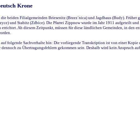
Deutsch Krone
ie beiden Filialgemeinden Briesenitz (Brzez`nica) und Jagdhaus (Budy). Früher g
yce) und Stabitz (Zdbice). Die Pfarrei Zippnow wurde im Jahr 1911 aufgeteilt und e
en errichtet. Ab diesem Zeitpunkt, müssen für diese ländlichen Gemeinden, in den
worden.
 auf folgende Sachverhalte hin: Die vorliegende Transkription ist von einer Kopie 
aber dennoch zu Übertragungsfehlern gekommen sein. Deshalb wird kein Anspruch auf 