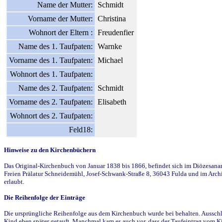
Name der Mutter:
Schmidt
Vorname der Mutter:
Christina
Wohnort der Eltern :
Freudenfier
Name des 1. Taufpaten:
Warnke
Vorname des 1. Taufpaten:
Michael
Wohnort des 1. Taufpaten:
Name des 2. Taufpaten:
Schmidt
Vorname des 2. Taufpaten:
Elisabeth
Wohnort des 2. Taufpaten:
Feld18:
Hinweise zu den Kirchenbüchern
Das Original-Kirchenbuch von Januar 1838 bis 1866, befindet sich im Diözesanarch
Freien Prälatur Schneidemühl, Josef-Schwank-Straße 8, 36043 Fulda und im Archi
erlaubt.
Die Reihenfolge der Einträge
Die ursprüngliche Reihenfolge aus dem Kirchenbuch wurde bei behalten. Ausschla
Kind eben später getauft. Manchmal kam es auch vor, dass der Taufeintrag vom Ki