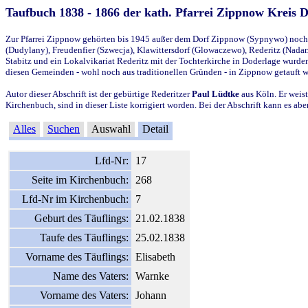
Taufbuch 1838 - 1866 der kath. Pfarrei Zippnow Kreis 
Zur Pfarrei Zippnow gehörten bis 1945 außer dem Dorf Zippnow (Sypnywo) noch d
(Dudylany), Freudenfier (Szwecja), Klawittersdorf (Glowaczewo), Rederitz (Nadarz
Stabitz und ein Lokalvikariat Rederitz mit der Tochterkirche in Doderlage wurd
diesen Gemeinden - wohl noch aus traditionellen Gründen - in Zippnow getauft 
Autor dieser Abschrift ist der gebürtige Rederitzer
Paul Lüdtke
aus Köln. Er weist
Kirchenbuch, sind in dieser Liste korrigiert worden. Bei der Abschrift kann es 
Alles
Suchen
Auswahl
Detail
Lfd-Nr:
17
Seite im Kirchenbuch:
268
Lfd-Nr im Kirchenbuch:
7
Geburt des Täuflings:
21.02.1838
Taufe des Täuflings:
25.02.1838
Vorname des Täuflings:
Elisabeth
Name des Vaters:
Warnke
Vorname des Vaters:
Johann