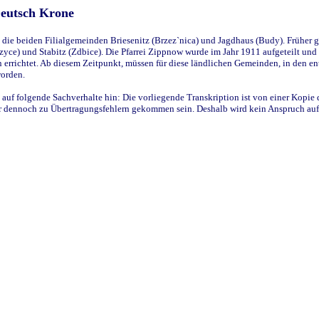
Deutsch Krone
ie beiden Filialgemeinden Briesenitz (Brzez`nica) und Jagdhaus (Budy). Früher g
yce) und Stabitz (Zdbice). Die Pfarrei Zippnow wurde im Jahr 1911 aufgeteilt und e
en errichtet. Ab diesem Zeitpunkt, müssen für diese ländlichen Gemeinden, in den
worden.
 auf folgende Sachverhalte hin: Die vorliegende Transkription ist von einer Kopie 
aber dennoch zu Übertragungsfehlern gekommen sein. Deshalb wird kein Anspruch auf 