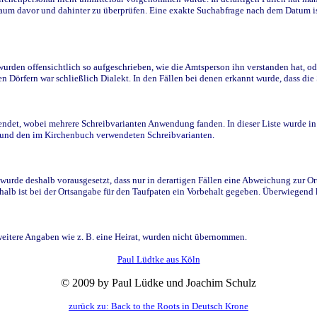
raum davor und dahinter zu überprüfen. Eine exakte Suchabfrage nach dem Datum i
den offensichtlich so aufgeschrieben, wie die Amtsperson ihn verstanden hat, ode
n Dörfern war schließlich Dialekt. In den Fällen bei denen erkannt wurde, dass di
t, wobei mehrere Schreibvarianten Anwendung fanden. In dieser Liste wurde in de
n und den im Kirchenbuch verwendeten Schreibvarianten.
wurde deshalb vorausgesetzt, dass nur in derartigen Fällen eine Abweichung zur O
eshalb ist bei der Ortsangabe für den Taufpaten ein Vorbehalt gegeben. Überwiegen
weitere Angaben wie z. B. eine Heirat, wurden nicht übernommen.
Paul Lüdtke aus Köln
© 2009 by Paul Lüdke und Joachim Schulz
zurück zu: Back to the Roots in Deutsch Krone