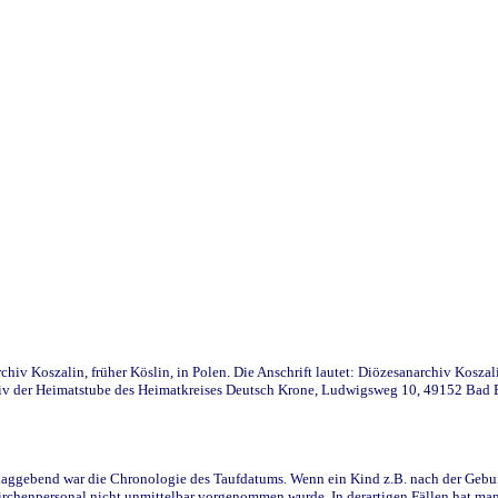
iv Koszalin, früher Köslin, in Polen. Die Anschrift lautet: Diözesanarchiv Koszal
v der Heimatstube des Heimatkreises Deutsch Krone, Ludwigsweg 10, 49152 Bad Ess
ggebend war die Chronologie des Taufdatums. Wenn ein Kind z.B. nach der Geburt 
rchenpersonal nicht unmittelbar vorgenommen wurde. In derartigen Fällen hat man d