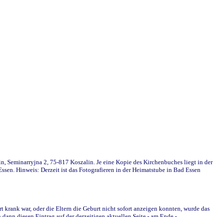
in, Seminarryjna 2, 75-817 Koszalin. Je eine Kopie des Kirchenbuches liegt in der
en. Hinweis: Derzeit ist das Fotografieren in der Heimatstube in Bad Essen
krank war, oder die Eltern die Geburt nicht sofort anzeigen konnten, wurde das
ann diesen Eintrag auf der derzeitigen aktuellen Seite - am Ende -