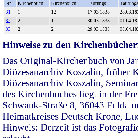
Nr
Kirchenbuch
Kirchenbuch
Täuflings
Täufling
31
1
12
17.03.1838
28.03.18
32
2
1
30.03.1838
01.04.18
33
2
2
29.03.1838
08.04.18
Hinweise zu den Kirchenbücher
Das Original-Kirchenbuch von Jan
Diözesanarchiv Koszalin, früher Kö
Diözesanarchiv Koszalin, Seminar
des Kirchenbuches liegt in der Fr
Schwank-Straße 8, 36043 Fulda u
Heimatkreises Deutsch Krone, Lu
Hinweis: Derzeit ist das Fotograf