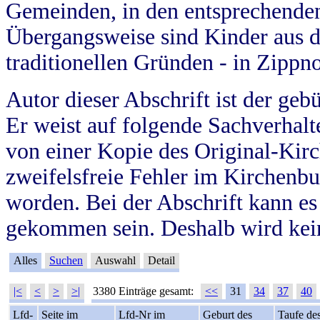
Gemeinden, in den entsprechende
Übergangsweise sind Kinder aus 
traditionellen Gründen - in Zippn
Autor dieser Abschrift ist der geb
Er weist auf folgende Sachverhalte
von einer Kopie des Original-Kirc
zweifelsfreie Fehler im Kirchenbuc
worden. Bei der Abschrift kann e
gekommen sein. Deshalb wird kein
Alles
Suchen
Auswahl
Detail
|<
<
>
>|
3380 Einträge gesamt:
<<
31
34
37
40
Lfd-
Seite im
Lfd-Nr im
Geburt des
Taufe de