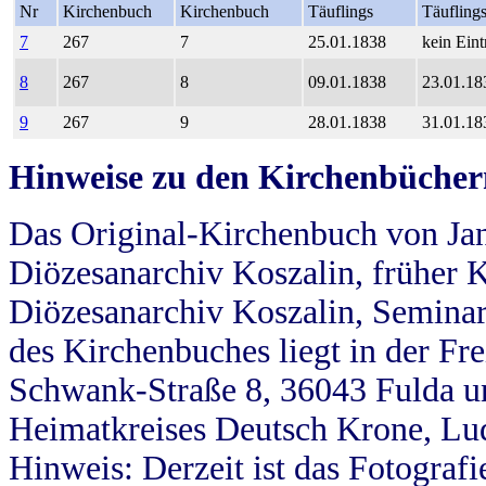
Nr
Kirchenbuch
Kirchenbuch
Täuflings
Täufling
7
267
7
25.01.1838
kein Eint
8
267
8
09.01.1838
23.01.18
9
267
9
28.01.1838
31.01.18
Hinweise zu den Kirchenbücher
Das Original-Kirchenbuch von Jan
Diözesanarchiv Koszalin, früher Kö
Diözesanarchiv Koszalin, Seminar
des Kirchenbuches liegt in der Fr
Schwank-Straße 8, 36043 Fulda u
Heimatkreises Deutsch Krone, Lu
Hinweis: Derzeit ist das Fotograf