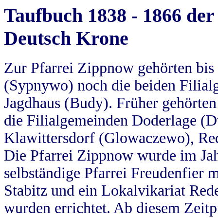
Taufbuch 1838 - 1866 der
Deutsch Krone
Zur Pfarrei Zippnow gehörten bi
(Sypnywo) noch die beiden Filial
Jagdhaus (Budy). Früher gehörten 
die Filialgemeinden Doderlage (D
Klawittersdorf (Glowaczewo), Red
Die Pfarrei Zippnow wurde im Jah
selbständige Pfarrei Freudenfier m
Stabitz und ein Lokalvikariat Red
wurden errichtet. Ab diesem Zeitp