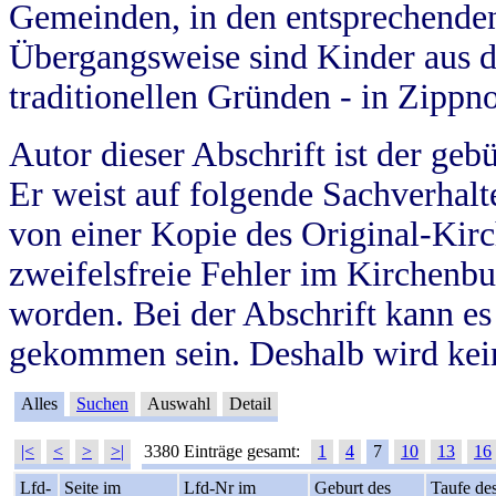
Gemeinden, in den entsprechende
Übergangsweise sind Kinder aus 
traditionellen Gründen - in Zippn
Autor dieser Abschrift ist der geb
Er weist auf folgende Sachverhalte
von einer Kopie des Original-Kirc
zweifelsfreie Fehler im Kirchenbuc
worden. Bei der Abschrift kann e
gekommen sein. Deshalb wird kein
Alles
Suchen
Auswahl
Detail
|<
<
>
>|
3380 Einträge gesamt:
1
4
7
10
13
16
Lfd-
Seite im
Lfd-Nr im
Geburt des
Taufe de