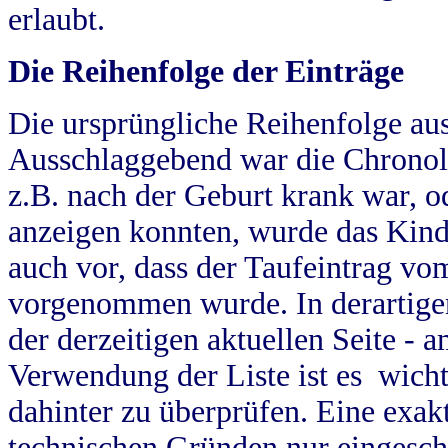
erlaubt.
Die Reihenfolge der Einträge
Die ursprüngliche Reihenfolge au
Ausschlaggebend war die Chronol
z.B. nach der Geburt krank war, od
anzeigen konnten, wurde das Kind
auch vor, dass der Taufeintrag vo
vorgenommen wurde. In derartigen
der derzeitigen aktuellen Seite -
Verwendung der Liste ist es wich
dahinter zu überprüfen. Eine exa
technischen Gründen nur eingesch