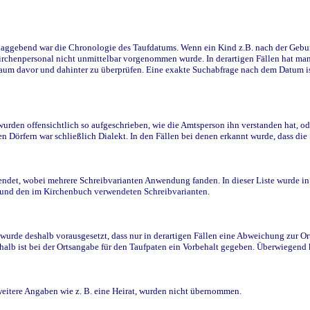
ggebend war die Chronologie des Taufdatums. Wenn ein Kind z.B. nach der Geburt 
rchenpersonal nicht unmittelbar vorgenommen wurde. In derartigen Fällen hat man d
raum davor und dahinter zu überprüfen. Eine exakte Suchabfrage nach dem Datum i
den offensichtlich so aufgeschrieben, wie die Amtsperson ihn verstanden hat, ode
n Dörfern war schließlich Dialekt. In den Fällen bei denen erkannt wurde, dass di
t, wobei mehrere Schreibvarianten Anwendung fanden. In dieser Liste wurde in de
n und den im Kirchenbuch verwendeten Schreibvarianten.
wurde deshalb vorausgesetzt, dass nur in derartigen Fällen eine Abweichung zur O
eshalb ist bei der Ortsangabe für den Taufpaten ein Vorbehalt gegeben. Überwiegen
weitere Angaben wie z. B. eine Heirat, wurden nicht übernommen.