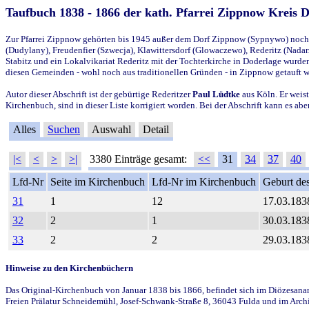
Taufbuch 1838 - 1866 der kath. Pfarrei Zippnow Kreis 
Zur Pfarrei Zippnow gehörten bis 1945 außer dem Dorf Zippnow (Sypnywo) noch d
(Dudylany), Freudenfier (Szwecja), Klawittersdorf (Glowaczewo), Rederitz (Nadarz
Stabitz und ein Lokalvikariat Rederitz mit der Tochterkirche in Doderlage wurd
diesen Gemeinden - wohl noch aus traditionellen Gründen - in Zippnow getauft 
Autor dieser Abschrift ist der gebürtige Rederitzer
Paul Lüdtke
aus Köln. Er weist
Kirchenbuch, sind in dieser Liste korrigiert worden. Bei der Abschrift kann es 
Alles
Suchen
Auswahl
Detail
|<
<
>
>|
3380 Einträge gesamt:
<<
31
34
37
40
Lfd-Nr
Seite im Kirchenbuch
Lfd-Nr im Kirchenbuch
Geburt des
31
1
12
17.03.183
32
2
1
30.03.183
33
2
2
29.03.183
Hinweise zu den Kirchenbüchern
Das Original-Kirchenbuch von Januar 1838 bis 1866, befindet sich im Diözesanarch
Freien Prälatur Schneidemühl, Josef-Schwank-Straße 8, 36043 Fulda und im Archi