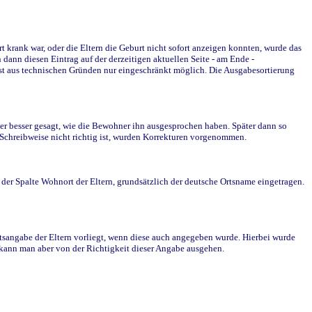
krank war, oder die Eltern die Geburt nicht sofort anzeigen konnten, wurde das
ann diesen Eintrag auf der derzeitigen aktuellen Seite - am Ende -
st aus technischen Gründen nur eingeschränkt möglich. Die Ausgabesortierung
r besser gesagt, wie die Bewohner ihn ausgesprochen haben. Später dann so
e Schreibweise nicht richtig ist, wurden Korrekturen vorgenommen.
r Spalte Wohnort der Eltern, grundsätzlich der deutsche Ortsname eingetragen.
rtsangabe der Eltern vorliegt, wenn diese auch angegeben wurde. Hierbei wurde
d kann man aber von der Richtigkeit dieser Angabe ausgehen.