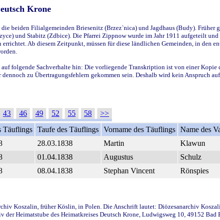
Deutsch Krone
ie beiden Filialgemeinden Briesenitz (Brzez`nica) und Jagdhaus (Budy). Früher g
yce) und Stabitz (Zdbice). Die Pfarrei Zippnow wurde im Jahr 1911 aufgeteilt und e
en errichtet. Ab diesem Zeitpunkt, müssen für diese ländlichen Gemeinden, in den
worden.
 auf folgende Sachverhalte hin: Die vorliegende Transkription ist von einer Kopie 
aber dennoch zu Übertragungsfehlern gekommen sein. Deshalb wird kein Anspruch auf 
43
46
49
52
55
58
>>
 Täuflings
Taufe des Täuflings
Vorname des Täuflings
Name des Va
8
28.03.1838
Martin
Klawun
8
01.04.1838
Augustus
Schulz
8
08.04.1838
Stephan Vincent
Rönspies
iv Koszalin, früher Köslin, in Polen. Die Anschrift lautet: Diözesanarchiv Koszal
v der Heimatstube des Heimatkreises Deutsch Krone, Ludwigsweg 10, 49152 Bad Ess