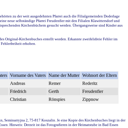
ehörten zu der weit ausgedehnten Pfarrei auch die Filialgemeinden Doderlage
ine neue selbständige Pfarrei Freudenfier mit den Filialen Klawittersdorf und
 entsprechenden Kirchenbüchern gesucht werden. Übergangsweise sind Kinder aus
des Original-Kirchenbuches erstellt worden. Erkannte zweifelsfreie Fehler im
Fehlerfreiheit erhoben.
ters
Vorname des Vaters
Name der Mutter
Wohnort der Eltern
Andreas
Remer
Rederitz
Friedrich
Gerth
Freudenfier
Christian
Rönspies
Zippnow
in, Seminarryjna 2, 75-817 Koszalin. Je eine Kopie des Kirchenbuches liegt in der
en. Hinweis: Derzeit ist das Fotografieren in der Heimatstube in Bad Essen