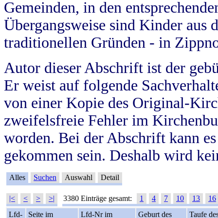
Gemeinden, in den entsprechende
Übergangsweise sind Kinder aus 
traditionellen Gründen - in Zippn
Autor dieser Abschrift ist der geb
Er weist auf folgende Sachverhalte
von einer Kopie des Original-Kirc
zweifelsfreie Fehler im Kirchenbuc
worden. Bei der Abschrift kann e
gekommen sein. Deshalb wird kein
Alles
Suchen
Auswahl
Detail
|<
<
>
>|
3380 Einträge gesamt:
1
4
7
10
13
16
Lfd-
Seite im
Lfd-Nr im
Geburt des
Taufe de