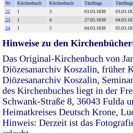
Nr
Kirchenbuch
Kirchenbuch
Täuflings
Täufling
22
1
3
03.03.1838
03.03.18
23
1
4
27.02.1838
04.03.18
24
1
5
04.03.1838
05.03.18
Hinweise zu den Kirchenbücher
Das Original-Kirchenbuch von Jan
Diözesanarchiv Koszalin, früher Kö
Diözesanarchiv Koszalin, Seminar
des Kirchenbuches liegt in der Fr
Schwank-Straße 8, 36043 Fulda u
Heimatkreises Deutsch Krone, Lu
Hinweis: Derzeit ist das Fotograf