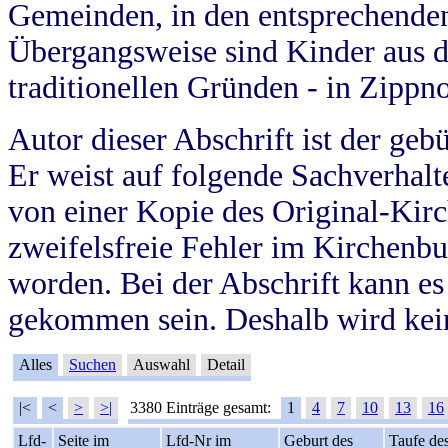
Gemeinden, in den entsprechende
Übergangsweise sind Kinder aus 
traditionellen Gründen - in Zippn
Autor dieser Abschrift ist der geb
Er weist auf folgende Sachverhalte
von einer Kopie des Original-Kirc
zweifelsfreie Fehler im Kirchenbuc
worden. Bei der Abschrift kann e
gekommen sein. Deshalb wird kein
Alles
Suchen
Auswahl
Detail
|<
<
>
>|
3380 Einträge gesamt:
1
4
7
10
13
16
Lfd-
Seite im
Lfd-Nr im
Geburt des
Taufe de