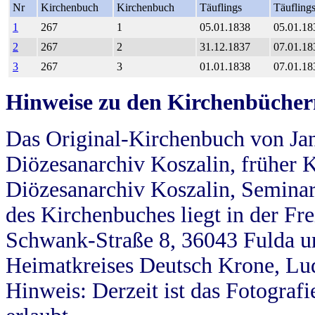
Nr
Kirchenbuch
Kirchenbuch
Täuflings
Täufling
1
267
1
05.01.1838
05.01.18
2
267
2
31.12.1837
07.01.18
3
267
3
01.01.1838
07.01.18
Hinweise zu den Kirchenbücher
Das Original-Kirchenbuch von Jan
Diözesanarchiv Koszalin, früher Kö
Diözesanarchiv Koszalin, Seminar
des Kirchenbuches liegt in der Fr
Schwank-Straße 8, 36043 Fulda u
Heimatkreises Deutsch Krone, Lu
Hinweis: Derzeit ist das Fotograf