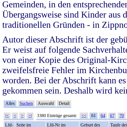
Gemeinden, in den entsprechende
Übergangsweise sind Kinder aus 
traditionellen Gründen - in Zippn
Autor dieser Abschrift ist der geb
Er weist auf folgende Sachverhalte
von einer Kopie des Original-Kirc
zweifelsfreie Fehler im Kirchenbuc
worden. Bei der Abschrift kann e
gekommen sein. Deshalb wird kein
Alles
Suchen
Auswahl
Detail
|<
<
>
>|
3380 Einträge gesamt:
<<
61
64
67
70
Lfd-
Seite im
Lfd-Nr im
Geburt des
Taufe de