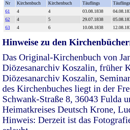
Nr
Kirchenbuch
Kirchenbuch
Täuflings
Täufling
61
4
4
03.08.1838
04.08.18
62
4
5
29.07.1838
05.08.18
63
4
6
10.08.1838
12.08.18
Hinweise zu den Kirchenbücher
Das Original-Kirchenbuch von Jan
Diözesanarchiv Koszalin, früher Kö
Diözesanarchiv Koszalin, Seminar
des Kirchenbuches liegt in der Fr
Schwank-Straße 8, 36043 Fulda u
Heimatkreises Deutsch Krone, Lu
Hinweis: Derzeit ist das Fotograf