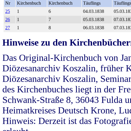
Nr
Kirchenbuch
Kirchenbuch
Täuflings
Täufling
25
1
6
04.03.1838
05.03.18
26
1
7
05.03.1838
07.03.18
27
1
8
06.03.1838
07.03.18
Hinweise zu den Kirchenbücher
Das Original-Kirchenbuch von Jan
Diözesanarchiv Koszalin, früher Kö
Diözesanarchiv Koszalin, Seminar
des Kirchenbuches liegt in der Fr
Schwank-Straße 8, 36043 Fulda u
Heimatkreises Deutsch Krone, Lu
Hinweis: Derzeit ist das Fotograf