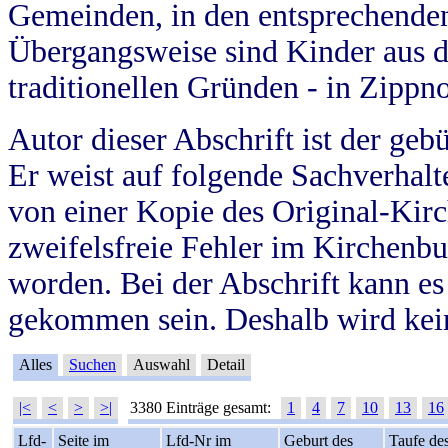
Gemeinden, in den entsprechende
Übergangsweise sind Kinder aus 
traditionellen Gründen - in Zippn
Autor dieser Abschrift ist der geb
Er weist auf folgende Sachverhalte
von einer Kopie des Original-Kirc
zweifelsfreie Fehler im Kirchenbuc
worden. Bei der Abschrift kann e
gekommen sein. Deshalb wird kein
Alles
Suchen
Auswahl
Detail
|<
<
>
>|
3380 Einträge gesamt:
1
4
7
10
13
16
Lfd-
Seite im
Lfd-Nr im
Geburt des
Taufe de