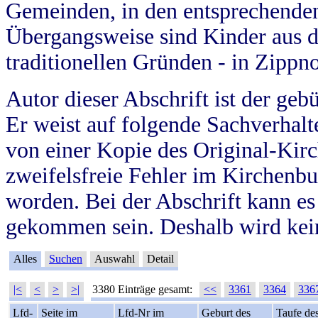
Gemeinden, in den entsprechende
Übergangsweise sind Kinder aus 
traditionellen Gründen - in Zippn
Autor dieser Abschrift ist der geb
Er weist auf folgende Sachverhalte
von einer Kopie des Original-Kirc
zweifelsfreie Fehler im Kirchenbuc
worden. Bei der Abschrift kann e
gekommen sein. Deshalb wird kein
Alles
Suchen
Auswahl
Detail
|<
<
>
>|
3380 Einträge gesamt:
<<
3361
3364
336
Lfd-
Seite im
Lfd-Nr im
Geburt des
Taufe de