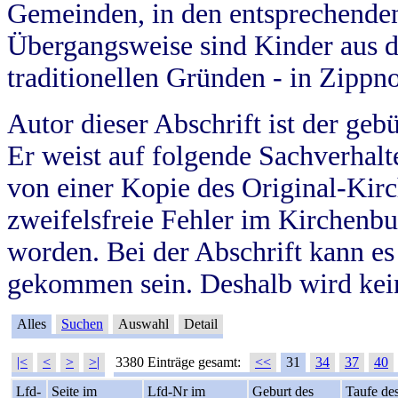
Gemeinden, in den entsprechende
Übergangsweise sind Kinder aus 
traditionellen Gründen - in Zippn
Autor dieser Abschrift ist der geb
Er weist auf folgende Sachverhalte
von einer Kopie des Original-Kirc
zweifelsfreie Fehler im Kirchenbuc
worden. Bei der Abschrift kann e
gekommen sein. Deshalb wird kein
Alles
Suchen
Auswahl
Detail
|<
<
>
>|
3380 Einträge gesamt:
<<
31
34
37
40
Lfd-
Seite im
Lfd-Nr im
Geburt des
Taufe de