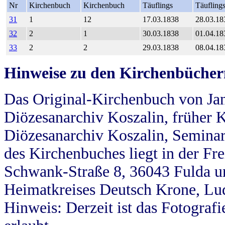
Nr
Kirchenbuch
Kirchenbuch
Täuflings
Täufling
31
1
12
17.03.1838
28.03.18
32
2
1
30.03.1838
01.04.18
33
2
2
29.03.1838
08.04.18
Hinweise zu den Kirchenbücher
Das Original-Kirchenbuch von Jan
Diözesanarchiv Koszalin, früher Kö
Diözesanarchiv Koszalin, Seminar
des Kirchenbuches liegt in der Fr
Schwank-Straße 8, 36043 Fulda u
Heimatkreises Deutsch Krone, Lu
Hinweis: Derzeit ist das Fotograf