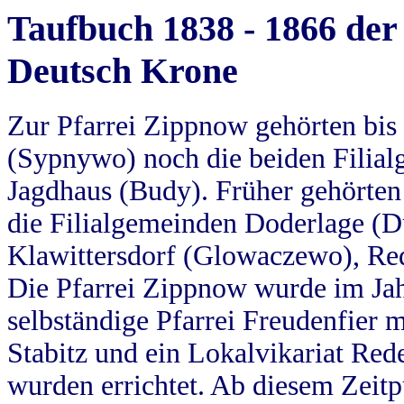
Taufbuch 1838 - 1866 der
Deutsch Krone
Zur Pfarrei Zippnow gehörten bi
(Sypnywo) noch die beiden Filial
Jagdhaus (Budy). Früher gehörten 
die Filialgemeinden Doderlage (D
Klawittersdorf (Glowaczewo), Red
Die Pfarrei Zippnow wurde im Jah
selbständige Pfarrei Freudenfier m
Stabitz und ein Lokalvikariat Red
wurden errichtet. Ab diesem Zeitp