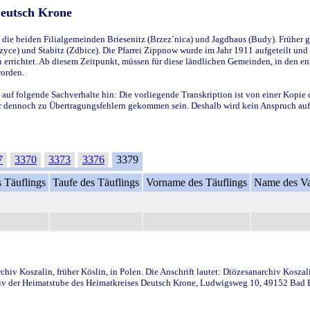
Deutsch Krone
ie beiden Filialgemeinden Briesenitz (Brzez`nica) und Jagdhaus (Budy). Früher g
yce) und Stabitz (Zdbice). Die Pfarrei Zippnow wurde im Jahr 1911 aufgeteilt und e
en errichtet. Ab diesem Zeitpunkt, müssen für diese ländlichen Gemeinden, in den
worden.
 auf folgende Sachverhalte hin: Die vorliegende Transkription ist von einer Kopie 
aber dennoch zu Übertragungsfehlern gekommen sein. Deshalb wird kein Anspruch auf 
7
3370
3373
3376
3379
 Täuflings
Taufe des Täuflings
Vorname des Täuflings
Name des Va
iv Koszalin, früher Köslin, in Polen. Die Anschrift lautet: Diözesanarchiv Koszal
v der Heimatstube des Heimatkreises Deutsch Krone, Ludwigsweg 10, 49152 Bad Ess