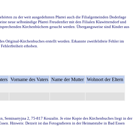
ehörten zu der weit ausgedehnten Pfarrei auch die Filialgemeinden Doderlage
ine neue selbständige Pfarrei Freudenfier mit den Filialen Klawittersdorf und
 entsprechenden Kirchenbüchern gesucht werden. Übergangsweise sind Kinder aus
des Original-Kirchenbuches erstellt worden. Erkannte zweifelsfreie Fehler im
Fehlerfreiheit erhoben.
ters
Vorname des Vaters
Name der Mutter
Wohnort der Eltern
in, Seminarryjna 2, 75-817 Koszalin. Je eine Kopie des Kirchenbuches liegt in der
en. Hinweis: Derzeit ist das Fotografieren in der Heimatstube in Bad Essen