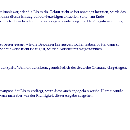
krank war, oder die Eltern die Geburt nicht sofort anzeigen konnten, wurde das
ann diesen Eintrag auf der derzeitigen aktuellen Seite - am Ende -
st aus technischen Gründen nur eingeschränkt möglich. Die Ausgabesortierung
r besser gesagt, wie die Bewohner ihn ausgesprochen haben. Später dann so
e Schreibweise nicht richtig ist, wurden Korrekturen vorgenommen.
r Spalte Wohnort der Eltern, grundsätzlich der deutsche Ortsname eingetragen.
rtsangabe der Eltern vorliegt, wenn diese auch angegeben wurde. Hierbei wurde
d kann man aber von der Richtigkeit dieser Angabe ausgehen.