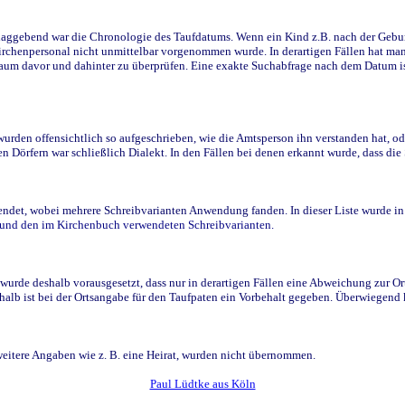
ggebend war die Chronologie des Taufdatums. Wenn ein Kind z.B. nach der Geburt 
rchenpersonal nicht unmittelbar vorgenommen wurde. In derartigen Fällen hat man d
raum davor und dahinter zu überprüfen. Eine exakte Suchabfrage nach dem Datum i
den offensichtlich so aufgeschrieben, wie die Amtsperson ihn verstanden hat, ode
n Dörfern war schließlich Dialekt. In den Fällen bei denen erkannt wurde, dass di
t, wobei mehrere Schreibvarianten Anwendung fanden. In dieser Liste wurde in de
n und den im Kirchenbuch verwendeten Schreibvarianten.
wurde deshalb vorausgesetzt, dass nur in derartigen Fällen eine Abweichung zur O
eshalb ist bei der Ortsangabe für den Taufpaten ein Vorbehalt gegeben. Überwiegen
weitere Angaben wie z. B. eine Heirat, wurden nicht übernommen.
Paul Lüdtke aus Köln