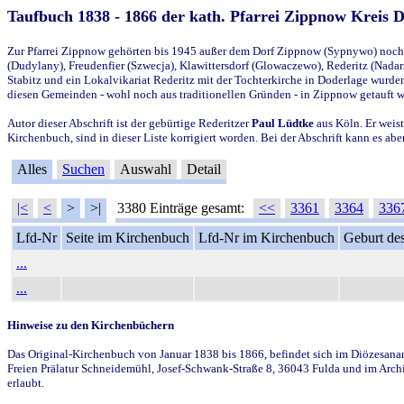
Taufbuch 1838 - 1866 der kath. Pfarrei Zippnow Kreis 
Zur Pfarrei Zippnow gehörten bis 1945 außer dem Dorf Zippnow (Sypnywo) noch d
(Dudylany), Freudenfier (Szwecja), Klawittersdorf (Glowaczewo), Rederitz (Nadarz
Stabitz und ein Lokalvikariat Rederitz mit der Tochterkirche in Doderlage wurd
diesen Gemeinden - wohl noch aus traditionellen Gründen - in Zippnow getauft 
Autor dieser Abschrift ist der gebürtige Rederitzer
Paul Lüdtke
aus Köln. Er weist
Kirchenbuch, sind in dieser Liste korrigiert worden. Bei der Abschrift kann es 
Alles
Suchen
Auswahl
Detail
|<
<
>
>|
3380 Einträge gesamt:
<<
3361
3364
336
Lfd-Nr
Seite im Kirchenbuch
Lfd-Nr im Kirchenbuch
Geburt des
...
...
Hinweise zu den Kirchenbüchern
Das Original-Kirchenbuch von Januar 1838 bis 1866, befindet sich im Diözesanarch
Freien Prälatur Schneidemühl, Josef-Schwank-Straße 8, 36043 Fulda und im Archi
erlaubt.