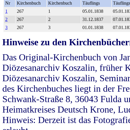
Nr
Kirchenbuch
Kirchenbuch
Täuflings
Täufling
1
267
1
05.01.1838
05.01.18
2
267
2
31.12.1837
07.01.18
3
267
3
01.01.1838
07.01.18
Hinweise zu den Kirchenbücher
Das Original-Kirchenbuch von Jan
Diözesanarchiv Koszalin, früher Kö
Diözesanarchiv Koszalin, Seminar
des Kirchenbuches liegt in der Fr
Schwank-Straße 8, 36043 Fulda u
Heimatkreises Deutsch Krone, Lu
Hinweis: Derzeit ist das Fotograf