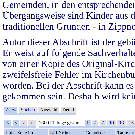
Gemeinden, in den entsprechende
Übergangsweise sind Kinder aus 
traditionellen Gründen - in Zippn
Autor dieser Abschrift ist der geb
Er weist auf folgende Sachverhalte
von einer Kopie des Original-Kirc
zweifelsfreie Fehler im Kirchenbuc
worden. Bei der Abschrift kann e
gekommen sein. Deshalb wird kein
Alles
Suchen
Auswahl
Detail
|<
<
>
>|
3380 Einträge gesamt:
1
4
7
10
13
16
Lfd-
Seite im
Lfd-Nr im
Geburt des
Taufe de