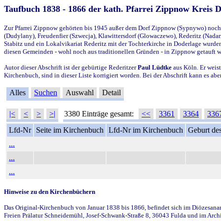
Taufbuch 1838 - 1866 der kath. Pfarrei Zippnow Kreis 
Zur Pfarrei Zippnow gehörten bis 1945 außer dem Dorf Zippnow (Sypnywo) noch d
(Dudylany), Freudenfier (Szwecja), Klawittersdorf (Glowaczewo), Rederitz (Nadarz
Stabitz und ein Lokalvikariat Rederitz mit der Tochterkirche in Doderlage wurd
diesen Gemeinden - wohl noch aus traditionellen Gründen - in Zippnow getauft 
Autor dieser Abschrift ist der gebürtige Rederitzer
Paul Lüdtke
aus Köln. Er weist
Kirchenbuch, sind in dieser Liste korrigiert worden. Bei der Abschrift kann es 
Alles
Suchen
Auswahl
Detail
|<
<
>
>|
3380 Einträge gesamt:
<<
3361
3364
336
Lfd-Nr
Seite im Kirchenbuch
Lfd-Nr im Kirchenbuch
Geburt des
...
...
...
Hinweise zu den Kirchenbüchern
Das Original-Kirchenbuch von Januar 1838 bis 1866, befindet sich im Diözesanarch
Freien Prälatur Schneidemühl, Josef-Schwank-Straße 8, 36043 Fulda und im Archi