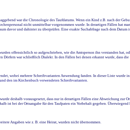
ggebend war die Chronologie des Taufdatums. Wenn ein Kind z.B. nach der Geburt 
rchenpersonal nicht unmittelbar vorgenommen wurde. In derartigen Fällen hat man d
raum davor und dahinter zu überprüfen. Eine exakte Suchabfrage nach dem Datum i
den offensichtlich so aufgeschrieben, wie die Amtsperson ihn verstanden hat, ode
n Dörfern war schließlich Dialekt. In den Fällen bei denen erkannt wurde, dass di
t, wobei mehrere Schreibvarianten Anwendung fanden. In dieser Liste wurde in de
n und den im Kirchenbuch verwendeten Schreibvarianten.
wurde deshalb vorausgesetzt, dass nur in derartigen Fällen eine Abweichung zur O
eshalb ist bei der Ortsangabe für den Taufpaten ein Vorbehalt gegeben. Überwiegen
weitere Angaben wie z. B. eine Heirat, wurden nicht übernommen.