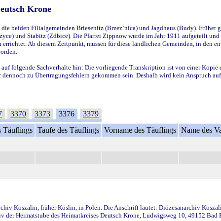
Deutsch Krone
ie beiden Filialgemeinden Briesenitz (Brzez`nica) und Jagdhaus (Budy). Früher g
yce) und Stabitz (Zdbice). Die Pfarrei Zippnow wurde im Jahr 1911 aufgeteilt und e
en errichtet. Ab diesem Zeitpunkt, müssen für diese ländlichen Gemeinden, in den
worden.
 auf folgende Sachverhalte hin: Die vorliegende Transkription ist von einer Kopie 
aber dennoch zu Übertragungsfehlern gekommen sein. Deshalb wird kein Anspruch auf 
7
3370
3373
3376
3379
 Täuflings
Taufe des Täuflings
Vorname des Täuflings
Name des Va
iv Koszalin, früher Köslin, in Polen. Die Anschrift lautet: Diözesanarchiv Koszal
v der Heimatstube des Heimatkreises Deutsch Krone, Ludwigsweg 10, 49152 Bad Ess