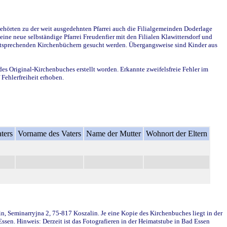
ehörten zu der weit ausgedehnten Pfarrei auch die Filialgemeinden Doderlage
ine neue selbständige Pfarrei Freudenfier mit den Filialen Klawittersdorf und
 entsprechenden Kirchenbüchern gesucht werden. Übergangsweise sind Kinder aus
des Original-Kirchenbuches erstellt worden. Erkannte zweifelsfreie Fehler im
Fehlerfreiheit erhoben.
ters
Vorname des Vaters
Name der Mutter
Wohnort der Eltern
in, Seminarryjna 2, 75-817 Koszalin. Je eine Kopie des Kirchenbuches liegt in der
en. Hinweis: Derzeit ist das Fotografieren in der Heimatstube in Bad Essen