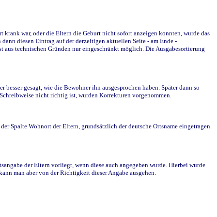
krank war, oder die Eltern die Geburt nicht sofort anzeigen konnten, wurde das
ann diesen Eintrag auf der derzeitigen aktuellen Seite - am Ende -
st aus technischen Gründen nur eingeschränkt möglich. Die Ausgabesortierung
r besser gesagt, wie die Bewohner ihn ausgesprochen haben. Später dann so
e Schreibweise nicht richtig ist, wurden Korrekturen vorgenommen.
r Spalte Wohnort der Eltern, grundsätzlich der deutsche Ortsname eingetragen.
rtsangabe der Eltern vorliegt, wenn diese auch angegeben wurde. Hierbei wurde
d kann man aber von der Richtigkeit dieser Angabe ausgehen.