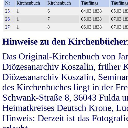
Nr
Kirchenbuch
Kirchenbuch
Täuflings
Täufling
25
1
6
04.03.1838
05.03.18
26
1
7
05.03.1838
07.03.18
27
1
8
06.03.1838
07.03.18
Hinweise zu den Kirchenbücher
Das Original-Kirchenbuch von Jan
Diözesanarchiv Koszalin, früher Kö
Diözesanarchiv Koszalin, Seminar
des Kirchenbuches liegt in der Fr
Schwank-Straße 8, 36043 Fulda u
Heimatkreises Deutsch Krone, Lu
Hinweis: Derzeit ist das Fotograf