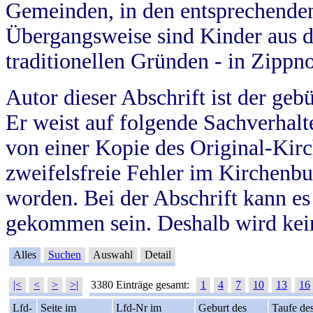
Gemeinden, in den entsprechende
Übergangsweise sind Kinder aus 
traditionellen Gründen - in Zippn
Autor dieser Abschrift ist der geb
Er weist auf folgende Sachverhalte
von einer Kopie des Original-Kirc
zweifelsfreie Fehler im Kirchenbuc
worden. Bei der Abschrift kann e
gekommen sein. Deshalb wird kein
Alles
Suchen
Auswahl
Detail
|<
<
>
>|
3380 Einträge gesamt:
1
4
7
10
13
16
Lfd-
Seite im
Lfd-Nr im
Geburt des
Taufe de