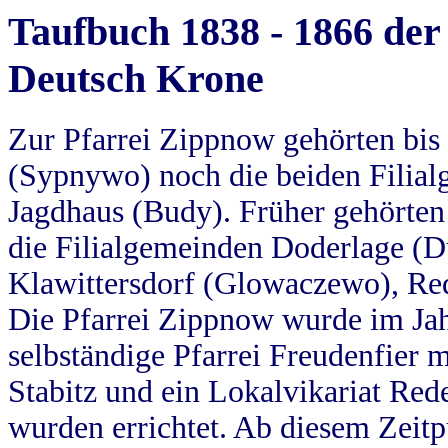
Taufbuch 1838 - 1866 der
Deutsch Krone
Zur Pfarrei Zippnow gehörten bi
(Sypnywo) noch die beiden Filial
Jagdhaus (Budy). Früher gehörten 
die Filialgemeinden Doderlage (D
Klawittersdorf (Glowaczewo), Red
Die Pfarrei Zippnow wurde im Jah
selbständige Pfarrei Freudenfier m
Stabitz und ein Lokalvikariat Red
wurden errichtet. Ab diesem Zeitp