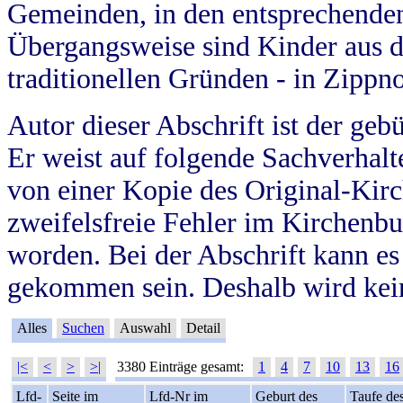
Gemeinden, in den entsprechende
Übergangsweise sind Kinder aus 
traditionellen Gründen - in Zippn
Autor dieser Abschrift ist der geb
Er weist auf folgende Sachverhalte
von einer Kopie des Original-Kirc
zweifelsfreie Fehler im Kirchenbuc
worden. Bei der Abschrift kann e
gekommen sein. Deshalb wird kein
Alles
Suchen
Auswahl
Detail
|<
<
>
>|
3380 Einträge gesamt:
1
4
7
10
13
16
Lfd-
Seite im
Lfd-Nr im
Geburt des
Taufe de