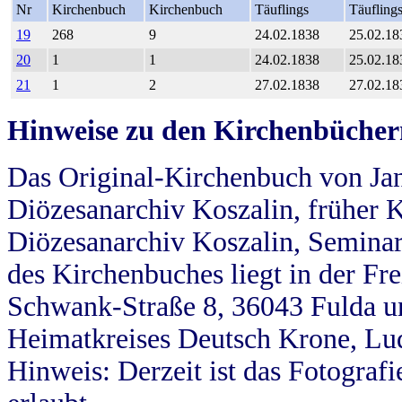
Nr
Kirchenbuch
Kirchenbuch
Täuflings
Täufling
19
268
9
24.02.1838
25.02.18
20
1
1
24.02.1838
25.02.18
21
1
2
27.02.1838
27.02.18
Hinweise zu den Kirchenbücher
Das Original-Kirchenbuch von Jan
Diözesanarchiv Koszalin, früher Kö
Diözesanarchiv Koszalin, Seminar
des Kirchenbuches liegt in der Fr
Schwank-Straße 8, 36043 Fulda u
Heimatkreises Deutsch Krone, Lu
Hinweis: Derzeit ist das Fotograf