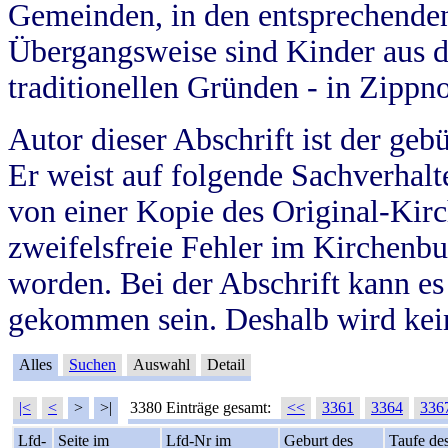
Gemeinden, in den entsprechende
Übergangsweise sind Kinder aus 
traditionellen Gründen - in Zippn
Autor dieser Abschrift ist der geb
Er weist auf folgende Sachverhalte
von einer Kopie des Original-Kirc
zweifelsfreie Fehler im Kirchenbuc
worden. Bei der Abschrift kann e
gekommen sein. Deshalb wird kein
Alles
Suchen
Auswahl
Detail
|<
<
>
>|
3380 Einträge gesamt:
<<
3361
3364
336
Lfd-
Seite im
Lfd-Nr im
Geburt des
Taufe de