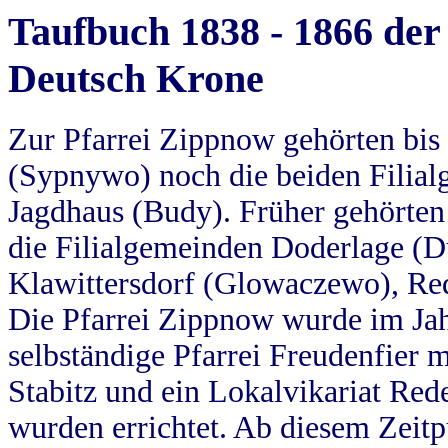
Taufbuch 1838 - 1866 der
Deutsch Krone
Zur Pfarrei Zippnow gehörten bi
(Sypnywo) noch die beiden Filial
Jagdhaus (Budy). Früher gehörten 
die Filialgemeinden Doderlage (D
Klawittersdorf (Glowaczewo), Red
Die Pfarrei Zippnow wurde im Jah
selbständige Pfarrei Freudenfier m
Stabitz und ein Lokalvikariat Red
wurden errichtet. Ab diesem Zeitp