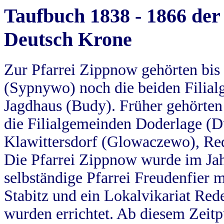
Taufbuch 1838 - 1866 der
Deutsch Krone
Zur Pfarrei Zippnow gehörten bi
(Sypnywo) noch die beiden Filial
Jagdhaus (Budy). Früher gehörten 
die Filialgemeinden Doderlage (D
Klawittersdorf (Glowaczewo), Red
Die Pfarrei Zippnow wurde im Jah
selbständige Pfarrei Freudenfier m
Stabitz und ein Lokalvikariat Red
wurden errichtet. Ab diesem Zeitp