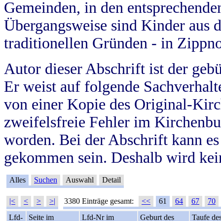
Gemeinden, in den entsprechende
Übergangsweise sind Kinder aus 
traditionellen Gründen - in Zippn
Autor dieser Abschrift ist der geb
Er weist auf folgende Sachverhalte
von einer Kopie des Original-Kirc
zweifelsfreie Fehler im Kirchenbuc
worden. Bei der Abschrift kann e
gekommen sein. Deshalb wird kein
Alles
Suchen
Auswahl
Detail
|<
<
>
>|
3380 Einträge gesamt:
<<
61
64
67
70
Lfd-
Seite im
Lfd-Nr im
Geburt des
Taufe de