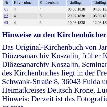
Nr
Kirchenbuch
Kirchenbuch
Täuflings
Täufling
61
4
4
03.08.1838
04.08.18
62
4
5
29.07.1838
05.08.18
63
4
6
10.08.1838
12.08.18
Hinweise zu den Kirchenbücher
Das Original-Kirchenbuch von Jan
Diözesanarchiv Koszalin, früher Kö
Diözesanarchiv Koszalin, Seminar
des Kirchenbuches liegt in der Fr
Schwank-Straße 8, 36043 Fulda u
Heimatkreises Deutsch Krone, Lu
Hinweis: Derzeit ist das Fotograf