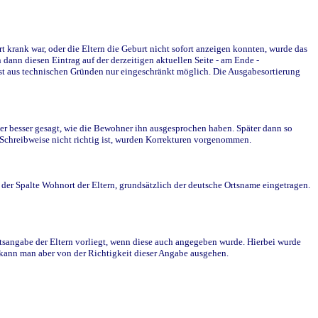
krank war, oder die Eltern die Geburt nicht sofort anzeigen konnten, wurde das
ann diesen Eintrag auf der derzeitigen aktuellen Seite - am Ende -
st aus technischen Gründen nur eingeschränkt möglich. Die Ausgabesortierung
r besser gesagt, wie die Bewohner ihn ausgesprochen haben. Später dann so
e Schreibweise nicht richtig ist, wurden Korrekturen vorgenommen.
r Spalte Wohnort der Eltern, grundsätzlich der deutsche Ortsname eingetragen.
rtsangabe der Eltern vorliegt, wenn diese auch angegeben wurde. Hierbei wurde
d kann man aber von der Richtigkeit dieser Angabe ausgehen.