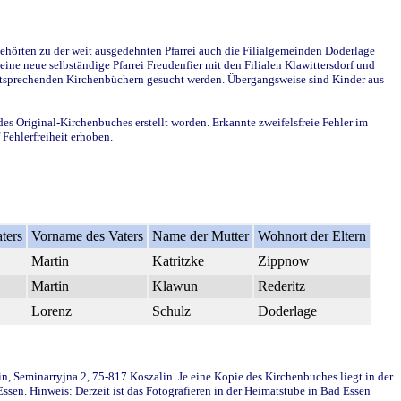
ehörten zu der weit ausgedehnten Pfarrei auch die Filialgemeinden Doderlage
ine neue selbständige Pfarrei Freudenfier mit den Filialen Klawittersdorf und
 entsprechenden Kirchenbüchern gesucht werden. Übergangsweise sind Kinder aus
des Original-Kirchenbuches erstellt worden. Erkannte zweifelsfreie Fehler im
Fehlerfreiheit erhoben.
ters
Vorname des Vaters
Name der Mutter
Wohnort der Eltern
Martin
Katritzke
Zippnow
Martin
Klawun
Rederitz
Lorenz
Schulz
Doderlage
in, Seminarryjna 2, 75-817 Koszalin. Je eine Kopie des Kirchenbuches liegt in der
en. Hinweis: Derzeit ist das Fotografieren in der Heimatstube in Bad Essen