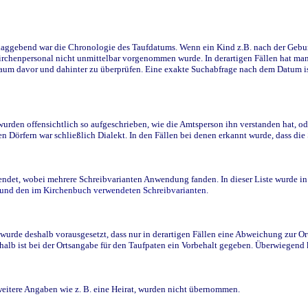
ggebend war die Chronologie des Taufdatums. Wenn ein Kind z.B. nach der Geburt 
rchenpersonal nicht unmittelbar vorgenommen wurde. In derartigen Fällen hat man d
raum davor und dahinter zu überprüfen. Eine exakte Suchabfrage nach dem Datum i
den offensichtlich so aufgeschrieben, wie die Amtsperson ihn verstanden hat, ode
n Dörfern war schließlich Dialekt. In den Fällen bei denen erkannt wurde, dass di
t, wobei mehrere Schreibvarianten Anwendung fanden. In dieser Liste wurde in de
n und den im Kirchenbuch verwendeten Schreibvarianten.
wurde deshalb vorausgesetzt, dass nur in derartigen Fällen eine Abweichung zur O
eshalb ist bei der Ortsangabe für den Taufpaten ein Vorbehalt gegeben. Überwiegen
weitere Angaben wie z. B. eine Heirat, wurden nicht übernommen.