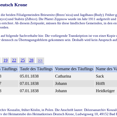
Deutsch Krone
ie beiden Filialgemeinden Briesenitz (Brzez`nica) und Jagdhaus (Budy). Früher g
yce) und Stabitz (Zdbice). Die Pfarrei Zippnow wurde im Jahr 1911 aufgeteilt und e
en errichtet. Ab diesem Zeitpunkt, müssen für diese ländlichen Gemeinden, in den
worden.
 auf folgende Sachverhalte hin: Die vorliegende Transkription ist von einer Kopie 
aber dennoch zu Übertragungsfehlern gekommen sein. Deshalb wird kein Anspruch auf 
19
22
25
28
>>
 Täuflings
Taufe des Täuflings
Vorname des Täuflings
Name des Va
8
05.01.1838
Catharina
Sack
7
07.01.1838
Johann
Höfft
8
07.01.1838
Johann
Heidkrüger
iv Koszalin, früher Köslin, in Polen. Die Anschrift lautet: Diözesanarchiv Koszal
v der Heimatstube des Heimatkreises Deutsch Krone, Ludwigsweg 10, 49152 Bad Ess