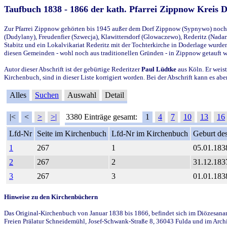
Taufbuch 1838 - 1866 der kath. Pfarrei Zippnow Kreis 
Zur Pfarrei Zippnow gehörten bis 1945 außer dem Dorf Zippnow (Sypnywo) noch d
(Dudylany), Freudenfier (Szwecja), Klawittersdorf (Glowaczewo), Rederitz (Nadarz
Stabitz und ein Lokalvikariat Rederitz mit der Tochterkirche in Doderlage wurd
diesen Gemeinden - wohl noch aus traditionellen Gründen - in Zippnow getauft 
Autor dieser Abschrift ist der gebürtige Rederitzer
Paul Lüdtke
aus Köln. Er weist
Kirchenbuch, sind in dieser Liste korrigiert worden. Bei der Abschrift kann es 
Alles
Suchen
Auswahl
Detail
|<
<
>
>|
3380 Einträge gesamt:
1
4
7
10
13
16
Lfd-Nr
Seite im Kirchenbuch
Lfd-Nr im Kirchenbuch
Geburt des
1
267
1
05.01.183
2
267
2
31.12.183
3
267
3
01.01.183
Hinweise zu den Kirchenbüchern
Das Original-Kirchenbuch von Januar 1838 bis 1866, befindet sich im Diözesanarch
Freien Prälatur Schneidemühl, Josef-Schwank-Straße 8, 36043 Fulda und im Archi