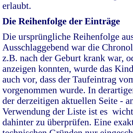
erlaubt.
Die Reihenfolge der Einträge
Die ursprüngliche Reihenfolge au
Ausschlaggebend war die Chronol
z.B. nach der Geburt krank war, od
anzeigen konnten, wurde das Kind
auch vor, dass der Taufeintrag vo
vorgenommen wurde. In derartigen
der derzeitigen aktuellen Seite -
Verwendung der Liste ist es wich
dahinter zu überprüfen. Eine exa
technischen Gründen nur eingesch