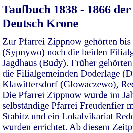
Taufbuch 1838 - 1866 der
Deutsch Krone
Zur Pfarrei Zippnow gehörten bi
(Sypnywo) noch die beiden Filial
Jagdhaus (Budy). Früher gehörten 
die Filialgemeinden Doderlage (D
Klawittersdorf (Glowaczewo), Red
Die Pfarrei Zippnow wurde im Jah
selbständige Pfarrei Freudenfier m
Stabitz und ein Lokalvikariat Red
wurden errichtet. Ab diesem Zeitp