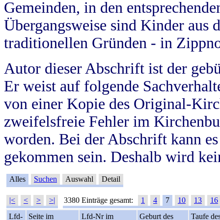
Gemeinden, in den entsprechende
Übergangsweise sind Kinder aus 
traditionellen Gründen - in Zippn
Autor dieser Abschrift ist der geb
Er weist auf folgende Sachverhalte
von einer Kopie des Original-Kirc
zweifelsfreie Fehler im Kirchenbuc
worden. Bei der Abschrift kann e
gekommen sein. Deshalb wird kein
Alles
Suchen
Auswahl
Detail
|<
<
>
>|
3380 Einträge gesamt:
1
4
7
10
13
16
Lfd-
Seite im
Lfd-Nr im
Geburt des
Taufe de