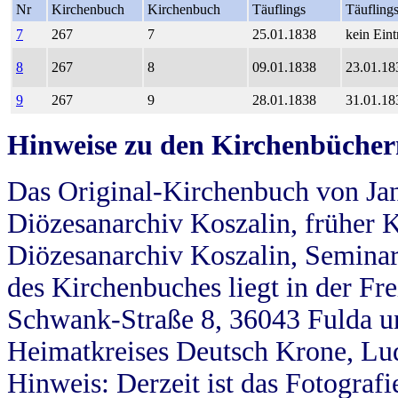
Nr
Kirchenbuch
Kirchenbuch
Täuflings
Täufling
7
267
7
25.01.1838
kein Eint
8
267
8
09.01.1838
23.01.18
9
267
9
28.01.1838
31.01.18
Hinweise zu den Kirchenbücher
Das Original-Kirchenbuch von Jan
Diözesanarchiv Koszalin, früher Kö
Diözesanarchiv Koszalin, Seminar
des Kirchenbuches liegt in der Fr
Schwank-Straße 8, 36043 Fulda u
Heimatkreises Deutsch Krone, Lu
Hinweis: Derzeit ist das Fotograf