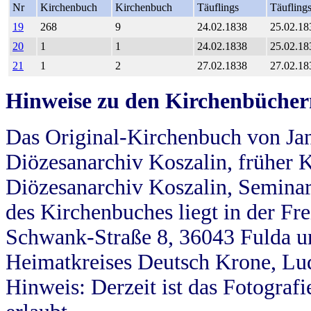
Nr
Kirchenbuch
Kirchenbuch
Täuflings
Täufling
19
268
9
24.02.1838
25.02.18
20
1
1
24.02.1838
25.02.18
21
1
2
27.02.1838
27.02.18
Hinweise zu den Kirchenbücher
Das Original-Kirchenbuch von Jan
Diözesanarchiv Koszalin, früher Kö
Diözesanarchiv Koszalin, Seminar
des Kirchenbuches liegt in der Fr
Schwank-Straße 8, 36043 Fulda u
Heimatkreises Deutsch Krone, Lu
Hinweis: Derzeit ist das Fotograf