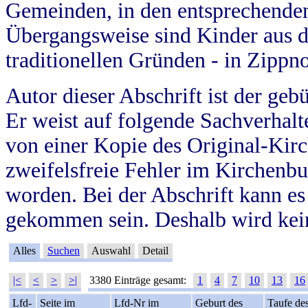
Gemeinden, in den entsprechende
Übergangsweise sind Kinder aus 
traditionellen Gründen - in Zippn
Autor dieser Abschrift ist der geb
Er weist auf folgende Sachverhalte
von einer Kopie des Original-Kirc
zweifelsfreie Fehler im Kirchenbuc
worden. Bei der Abschrift kann e
gekommen sein. Deshalb wird kein
Alles
Suchen
Auswahl
Detail
|<
<
>
>|
3380 Einträge gesamt:
1
4
7
10
13
16
Lfd-
Seite im
Lfd-Nr im
Geburt des
Taufe de