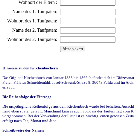
Wohnort der Eltern :
Name des 1. Taufpaten:
Wohnort des 1. Taufpaten:
Name des 2. Taufpaten:
Wohnort des 2. Taufpaten:
Hinweise zu den Kirchenbüchern
Das Original-Kirchenbuch von Januar 1838 bis 1866, befindet sich im Diözesanarch
Freien Prälatur Schneidemühl, Josef-Schwank-Straße 8, 36043 Fulda und im Archi
erlaubt.
Die Reihenfolge der Einträge
Die ursprüngliche Reihenfolge aus dem Kirchenbuch wurde bei behalten. Ausschla
Kind eben später getauft. Manchmal kam es auch vor, dass der Taufeintrag vom Ki
vorgenommen. Bei der Verwendung der Liste ist es wichtig, einen gewissen Zeit
erfolgt nach Tag, Monat und Jahr.
Schreibweise der Namen