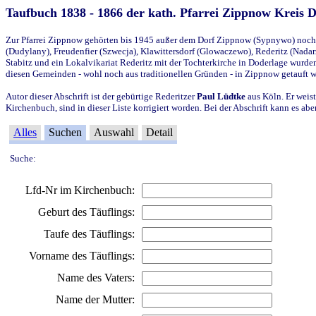
Taufbuch 1838 - 1866 der kath. Pfarrei Zippnow Kreis 
Zur Pfarrei Zippnow gehörten bis 1945 außer dem Dorf Zippnow (Sypnywo) noch d
(Dudylany), Freudenfier (Szwecja), Klawittersdorf (Glowaczewo), Rederitz (Nadarz
Stabitz und ein Lokalvikariat Rederitz mit der Tochterkirche in Doderlage wurd
diesen Gemeinden - wohl noch aus traditionellen Gründen - in Zippnow getauft 
Autor dieser Abschrift ist der gebürtige Rederitzer
Paul Lüdtke
aus Köln. Er weist
Kirchenbuch, sind in dieser Liste korrigiert worden. Bei der Abschrift kann es 
Alles
Suchen
Auswahl
Detail
Suche:
Lfd-Nr im Kirchenbuch:
Geburt des Täuflings:
Taufe des Täuflings:
Vorname des Täuflings:
Name des Vaters:
Name der Mutter: