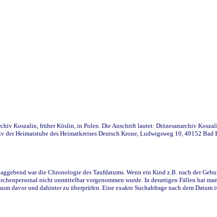
iv Koszalin, früher Köslin, in Polen. Die Anschrift lautet: Diözesanarchiv Koszal
v der Heimatstube des Heimatkreises Deutsch Krone, Ludwigsweg 10, 49152 Bad Ess
ggebend war die Chronologie des Taufdatums. Wenn ein Kind z.B. nach der Geburt 
rchenpersonal nicht unmittelbar vorgenommen wurde. In derartigen Fällen hat man d
raum davor und dahinter zu überprüfen. Eine exakte Suchabfrage nach dem Datum i