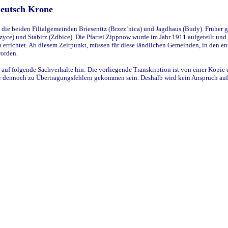
Deutsch Krone
ie beiden Filialgemeinden Briesenitz (Brzez`nica) und Jagdhaus (Budy). Früher g
yce) und Stabitz (Zdbice). Die Pfarrei Zippnow wurde im Jahr 1911 aufgeteilt und e
en errichtet. Ab diesem Zeitpunkt, müssen für diese ländlichen Gemeinden, in den
worden.
 auf folgende Sachverhalte hin: Die vorliegende Transkription ist von einer Kopie 
aber dennoch zu Übertragungsfehlern gekommen sein. Deshalb wird kein Anspruch auf 