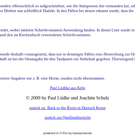
den offensichtlich so aufgeschrieben, wie die Amtsperson ihn verstanden hat, ode
n Dörfern war schließlich Dialekt. In den Fällen bei denen erkannt wurde, dass di
t, wobei mehrere Schreibvarianten Anwendung fanden. In dieser Liste wurde in de
n und den im Kirchenbuch verwendeten Schreibvarianten.
wurde deshalb vorausgesetzt, dass nur in derartigen Fällen eine Abweichung zur O
eshalb ist bei der Ortsangabe für den Taufpaten ein Vorbehalt gegeben. Überwiegen
weitere Angaben wie z. B. eine Heirat, wurden nicht übernommen.
Paul Lüdtke aus Köln
© 2009 by Paul Lüdke und Joachim Schulz
zurück zu: Back to the Roots in Deutsch Krone
zurück zur Quellenübersicht
powered in 0.01s by baseportal.de