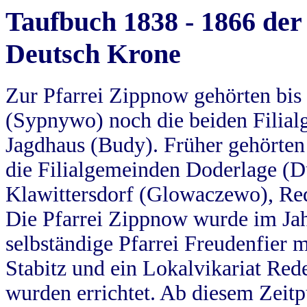
Taufbuch 1838 - 1866 der
Deutsch Krone
Zur Pfarrei Zippnow gehörten bi
(Sypnywo) noch die beiden Filial
Jagdhaus (Budy). Früher gehörten 
die Filialgemeinden Doderlage (D
Klawittersdorf (Glowaczewo), Red
Die Pfarrei Zippnow wurde im Jah
selbständige Pfarrei Freudenfier m
Stabitz und ein Lokalvikariat Red
wurden errichtet. Ab diesem Zeitp