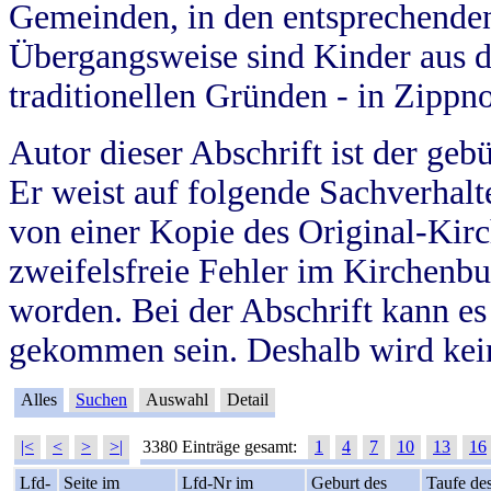
Gemeinden, in den entsprechende
Übergangsweise sind Kinder aus 
traditionellen Gründen - in Zippn
Autor dieser Abschrift ist der geb
Er weist auf folgende Sachverhalte
von einer Kopie des Original-Kirc
zweifelsfreie Fehler im Kirchenbuc
worden. Bei der Abschrift kann e
gekommen sein. Deshalb wird kein
Alles
Suchen
Auswahl
Detail
|<
<
>
>|
3380 Einträge gesamt:
1
4
7
10
13
16
Lfd-
Seite im
Lfd-Nr im
Geburt des
Taufe de