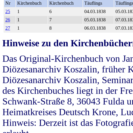
Nr
Kirchenbuch
Kirchenbuch
Täuflings
Täufling
25
1
6
04.03.1838
05.03.18
26
1
7
05.03.1838
07.03.18
27
1
8
06.03.1838
07.03.18
Hinweise zu den Kirchenbücher
Das Original-Kirchenbuch von Jan
Diözesanarchiv Koszalin, früher Kö
Diözesanarchiv Koszalin, Seminar
des Kirchenbuches liegt in der Fr
Schwank-Straße 8, 36043 Fulda u
Heimatkreises Deutsch Krone, Lu
Hinweis: Derzeit ist das Fotograf