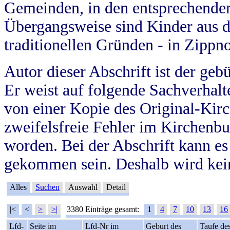
Gemeinden, in den entsprechende
Übergangsweise sind Kinder aus 
traditionellen Gründen - in Zippn
Autor dieser Abschrift ist der geb
Er weist auf folgende Sachverhalte
von einer Kopie des Original-Kirc
zweifelsfreie Fehler im Kirchenbuc
worden. Bei der Abschrift kann e
gekommen sein. Deshalb wird kein
Alles
Suchen
Auswahl
Detail
|<
<
>
>|
3380 Einträge gesamt:
1
4
7
10
13
16
Lfd-
Seite im
Lfd-Nr im
Geburt des
Taufe de