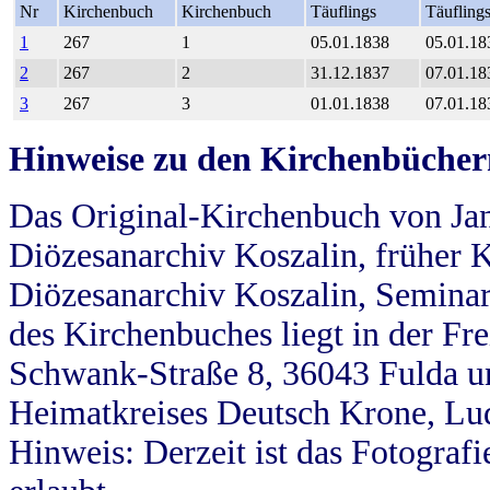
Nr
Kirchenbuch
Kirchenbuch
Täuflings
Täufling
1
267
1
05.01.1838
05.01.18
2
267
2
31.12.1837
07.01.18
3
267
3
01.01.1838
07.01.18
Hinweise zu den Kirchenbücher
Das Original-Kirchenbuch von Jan
Diözesanarchiv Koszalin, früher Kö
Diözesanarchiv Koszalin, Seminar
des Kirchenbuches liegt in der Fr
Schwank-Straße 8, 36043 Fulda u
Heimatkreises Deutsch Krone, Lu
Hinweis: Derzeit ist das Fotograf