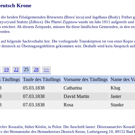
Deutsch Krone
ie beiden Filialgemeinden Briesenitz (Brzez`nica) und Jagdhaus (Budy). Früher g
yce) und Stabitz (Zdbice). Die Pfarrei Zippnow wurde im Jahr 1911 aufgeteilt und e
en errichtet. Ab diesem Zeitpunkt, müssen für diese ländlichen Gemeinden, in den
worden.
 auf folgende Sachverhalte hin: Die vorliegende Transkription ist von einer Kopie 
aber dennoch zu Übertragungsfehlern gekommen sein. Deshalb wird kein Anspruch auf 
19
22
25
28
>>
 Täuflings
Taufe des Täuflings
Vorname des Täuflings
Name des Va
8
05.03.1838
Catharina
Klug
8
07.03.1838
David Martin
Jaster
8
07.03.1838
Rosa
Stanke
iv Koszalin, früher Köslin, in Polen. Die Anschrift lautet: Diözesanarchiv Koszal
v der Heimatstube des Heimatkreises Deutsch Krone, Ludwigsweg 10, 49152 Bad Ess