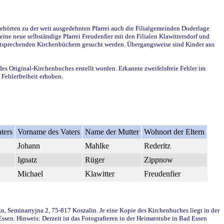
ehörten zu der weit ausgedehnten Pfarrei auch die Filialgemeinden Doderlage
ine neue selbständige Pfarrei Freudenfier mit den Filialen Klawittersdorf und
 entsprechenden Kirchenbüchern gesucht werden. Übergangsweise sind Kinder aus
des Original-Kirchenbuches erstellt worden. Erkannte zweifelsfreie Fehler im
Fehlerfreiheit erhoben.
ters
Vorname des Vaters
Name der Mutter
Wohnort der Eltern
Johann
Mahlke
Rederitz
Ignatz
Rüger
Zippnow
Michael
Klawitter
Freudenfier
in, Seminarryjna 2, 75-817 Koszalin. Je eine Kopie des Kirchenbuches liegt in der
en. Hinweis: Derzeit ist das Fotografieren in der Heimatstube in Bad Essen