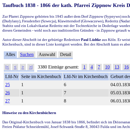
Taufbuch 1838 - 1866 der kath. Pfarrei Zippnow Kreis 
Zur Pfarrei Zippnow gehörten bis 1945 außer dem Dorf Zippnow (Sypnywo) noch d
(Dudylany), Freudenfier (Szwecja), Klawittersdorf (Glowaczewo), Rederitz (Nadarz
Stabitz und ein Lokalvikariat Rederitz mit der Tochterkirche in Doderlage wurd
diesen Gemeinden - wohl noch aus traditionellen Gründen - in Zippnow getauft 
Autor dieser Abschrift ist der gebürtige Rederitzer
Paul Lüdtke
aus Köln. Er weist
Kirchenbuch, sind in dieser Liste korrigiert worden. Bei der Abschrift kann es 
Alles
Suchen
Auswahl
Detail
|<
<
>
>|
3380 Einträge gesamt:
1
4
7
10
13
16
Lfd-Nr
Seite im Kirchenbuch
Lfd-Nr im Kirchenbuch
Geburt des
25
1
6
04.03.183
26
1
7
05.03.183
27
1
8
06.03.183
Hinweise zu den Kirchenbüchern
Das Original-Kirchenbuch von Januar 1838 bis 1866, befindet sich im Diözesanarch
Freien Prälatur Schneidemühl, Josef-Schwank-Straße 8, 36043 Fulda und im Archi