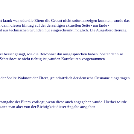
krank war, oder die Eltern die Geburt nicht sofort anzeigen konnten, wurde das
ann diesen Eintrag auf der derzeitigen aktuellen Seite - am Ende -
st aus technischen Gründen nur eingeschränkt möglich. Die Ausgabesortierung
r besser gesagt, wie die Bewohner ihn ausgesprochen haben. Später dann so
e Schreibweise nicht richtig ist, wurden Korrekturen vorgenommen.
r Spalte Wohnort der Eltern, grundsätzlich der deutsche Ortsname eingetragen.
rtsangabe der Eltern vorliegt, wenn diese auch angegeben wurde. Hierbei wurde
d kann man aber von der Richtigkeit dieser Angabe ausgehen.