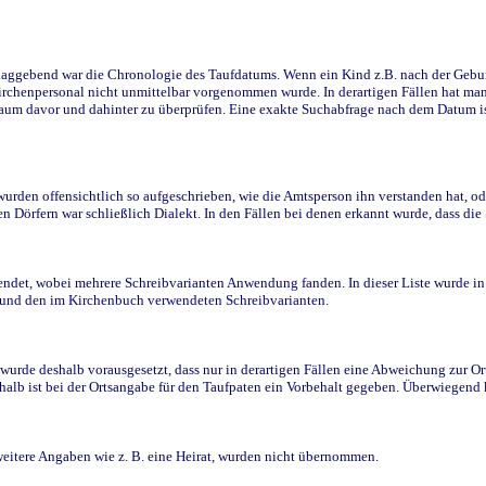
ggebend war die Chronologie des Taufdatums. Wenn ein Kind z.B. nach der Geburt 
rchenpersonal nicht unmittelbar vorgenommen wurde. In derartigen Fällen hat man d
raum davor und dahinter zu überprüfen. Eine exakte Suchabfrage nach dem Datum i
den offensichtlich so aufgeschrieben, wie die Amtsperson ihn verstanden hat, ode
n Dörfern war schließlich Dialekt. In den Fällen bei denen erkannt wurde, dass di
t, wobei mehrere Schreibvarianten Anwendung fanden. In dieser Liste wurde in de
n und den im Kirchenbuch verwendeten Schreibvarianten.
wurde deshalb vorausgesetzt, dass nur in derartigen Fällen eine Abweichung zur O
eshalb ist bei der Ortsangabe für den Taufpaten ein Vorbehalt gegeben. Überwiegen
weitere Angaben wie z. B. eine Heirat, wurden nicht übernommen.