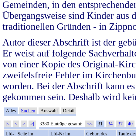
Gemeinden, in den entsprechende
Übergangsweise sind Kinder aus 
traditionellen Gründen - in Zippn
Autor dieser Abschrift ist der geb
Er weist auf folgende Sachverhalte
von einer Kopie des Original-Kirc
zweifelsfreie Fehler im Kirchenbuc
worden. Bei der Abschrift kann e
gekommen sein. Deshalb wird kein
Alles
Suchen
Auswahl
Detail
|<
<
>
>|
3380 Einträge gesamt:
<<
31
34
37
40
Lfd-
Seite im
Lfd-Nr im
Geburt des
Taufe de