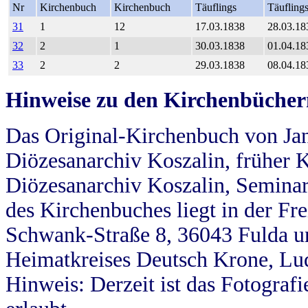
Nr
Kirchenbuch
Kirchenbuch
Täuflings
Täufling
31
1
12
17.03.1838
28.03.18
32
2
1
30.03.1838
01.04.18
33
2
2
29.03.1838
08.04.18
Hinweise zu den Kirchenbücher
Das Original-Kirchenbuch von Jan
Diözesanarchiv Koszalin, früher Kö
Diözesanarchiv Koszalin, Seminar
des Kirchenbuches liegt in der Fr
Schwank-Straße 8, 36043 Fulda u
Heimatkreises Deutsch Krone, Lu
Hinweis: Derzeit ist das Fotograf