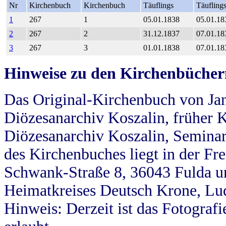
Nr
Kirchenbuch
Kirchenbuch
Täuflings
Täufling
1
267
1
05.01.1838
05.01.18
2
267
2
31.12.1837
07.01.18
3
267
3
01.01.1838
07.01.18
Hinweise zu den Kirchenbücher
Das Original-Kirchenbuch von Jan
Diözesanarchiv Koszalin, früher Kö
Diözesanarchiv Koszalin, Seminar
des Kirchenbuches liegt in der Fr
Schwank-Straße 8, 36043 Fulda u
Heimatkreises Deutsch Krone, Lu
Hinweis: Derzeit ist das Fotograf