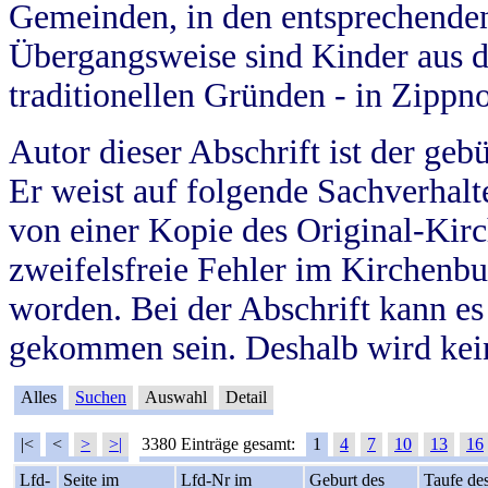
Gemeinden, in den entsprechende
Übergangsweise sind Kinder aus 
traditionellen Gründen - in Zippn
Autor dieser Abschrift ist der geb
Er weist auf folgende Sachverhalte
von einer Kopie des Original-Kirc
zweifelsfreie Fehler im Kirchenbuc
worden. Bei der Abschrift kann e
gekommen sein. Deshalb wird kein
Alles
Suchen
Auswahl
Detail
|<
<
>
>|
3380 Einträge gesamt:
1
4
7
10
13
16
Lfd-
Seite im
Lfd-Nr im
Geburt des
Taufe de