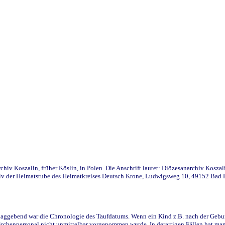
iv Koszalin, früher Köslin, in Polen. Die Anschrift lautet: Diözesanarchiv Koszal
v der Heimatstube des Heimatkreises Deutsch Krone, Ludwigsweg 10, 49152 Bad Ess
ggebend war die Chronologie des Taufdatums. Wenn ein Kind z.B. nach der Geburt 
rchenpersonal nicht unmittelbar vorgenommen wurde. In derartigen Fällen hat man d