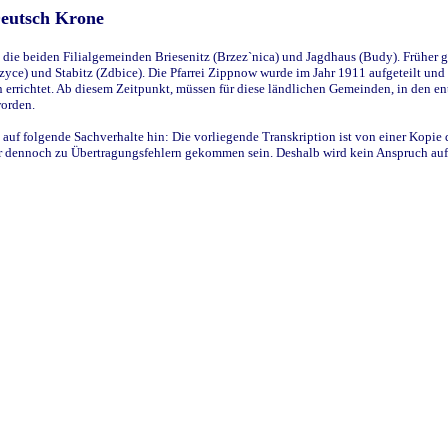
Deutsch Krone
ie beiden Filialgemeinden Briesenitz (Brzez`nica) und Jagdhaus (Budy). Früher g
yce) und Stabitz (Zdbice). Die Pfarrei Zippnow wurde im Jahr 1911 aufgeteilt und e
en errichtet. Ab diesem Zeitpunkt, müssen für diese ländlichen Gemeinden, in den
worden.
 auf folgende Sachverhalte hin: Die vorliegende Transkription ist von einer Kopie 
aber dennoch zu Übertragungsfehlern gekommen sein. Deshalb wird kein Anspruch auf 