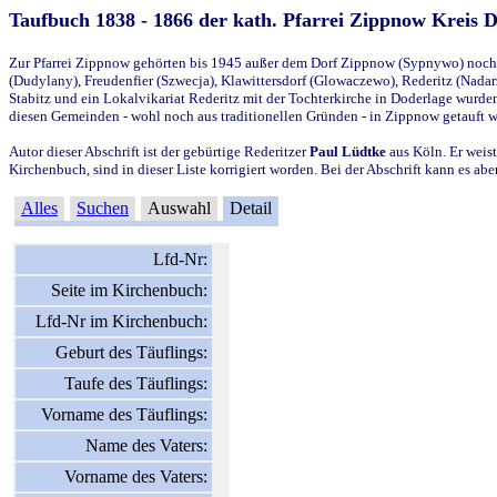
Taufbuch 1838 - 1866 der kath. Pfarrei Zippnow Kreis 
Zur Pfarrei Zippnow gehörten bis 1945 außer dem Dorf Zippnow (Sypnywo) noch d
(Dudylany), Freudenfier (Szwecja), Klawittersdorf (Glowaczewo), Rederitz (Nadarz
Stabitz und ein Lokalvikariat Rederitz mit der Tochterkirche in Doderlage wurd
diesen Gemeinden - wohl noch aus traditionellen Gründen - in Zippnow getauft 
Autor dieser Abschrift ist der gebürtige Rederitzer
Paul Lüdtke
aus Köln. Er weist
Kirchenbuch, sind in dieser Liste korrigiert worden. Bei der Abschrift kann es 
Alles
Suchen
Auswahl
Detail
Lfd-Nr:
Seite im Kirchenbuch:
Lfd-Nr im Kirchenbuch:
Geburt des Täuflings:
Taufe des Täuflings:
Vorname des Täuflings:
Name des Vaters:
Vorname des Vaters: