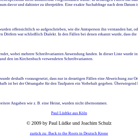
raum davor und dahinter zu überprüfen. Eine exakte Suchabfrage nach dem Datum i
den offensichtlich so aufgeschrieben, wie die Amtsperson ihn verstanden hat, ode
n Dörfern war schließlich Dialekt. In den Fällen bei denen erkannt wurde, dass di
t, wobei mehrere Schreibvarianten Anwendung fanden. In dieser Liste wurde in de
n und den im Kirchenbuch verwendeten Schreibvarianten.
wurde deshalb vorausgesetzt, dass nur in derartigen Fällen eine Abweichung zur O
eshalb ist bei der Ortsangabe für den Taufpaten ein Vorbehalt gegeben. Überwiegen
weitere Angaben wie z. B. eine Heirat, wurden nicht übernommen.
Paul Lüdtke aus Köln
© 2009 by Paul Lüdke und Joachim Schulz
zurück zu: Back to the Roots in Deutsch Krone