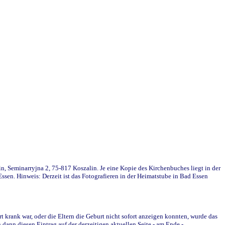
in, Seminarryjna 2, 75-817 Koszalin. Je eine Kopie des Kirchenbuches liegt in der
en. Hinweis: Derzeit ist das Fotografieren in der Heimatstube in Bad Essen
krank war, oder die Eltern die Geburt nicht sofort anzeigen konnten, wurde das
ann diesen Eintrag auf der derzeitigen aktuellen Seite - am Ende -