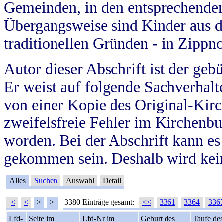
Gemeinden, in den entsprechende
Übergangsweise sind Kinder aus 
traditionellen Gründen - in Zippn
Autor dieser Abschrift ist der geb
Er weist auf folgende Sachverhalte
von einer Kopie des Original-Kirc
zweifelsfreie Fehler im Kirchenbuc
worden. Bei der Abschrift kann e
gekommen sein. Deshalb wird kein
Alles
Suchen
Auswahl
Detail
|<
<
>
>|
3380 Einträge gesamt:
<<
3361
3364
336
Lfd-
Seite im
Lfd-Nr im
Geburt des
Taufe de