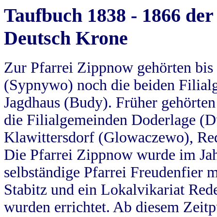
Taufbuch 1838 - 1866 der
Deutsch Krone
Zur Pfarrei Zippnow gehörten bi
(Sypnywo) noch die beiden Filial
Jagdhaus (Budy). Früher gehörten 
die Filialgemeinden Doderlage (D
Klawittersdorf (Glowaczewo), Red
Die Pfarrei Zippnow wurde im Jah
selbständige Pfarrei Freudenfier m
Stabitz und ein Lokalvikariat Red
wurden errichtet. Ab diesem Zeitp