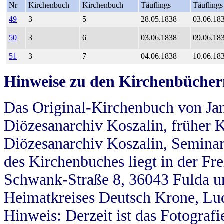
Nr
Kirchenbuch
Kirchenbuch
Täuflings
Täuflings
49
3
5
28.05.1838
03.06.18
50
3
6
03.06.1838
09.06.18
51
3
7
04.06.1838
10.06.18
Hinweise zu den Kirchenbücher
Das Original-Kirchenbuch von Jan
Diözesanarchiv Koszalin, früher Kö
Diözesanarchiv Koszalin, Seminar
des Kirchenbuches liegt in der Fr
Schwank-Straße 8, 36043 Fulda u
Heimatkreises Deutsch Krone, Lu
Hinweis: Derzeit ist das Fotograf