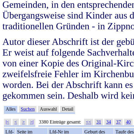
Gemeinden, in den entsprechende
Übergangsweise sind Kinder aus 
traditionellen Gründen - in Zippn
Autor dieser Abschrift ist der geb
Er weist auf folgende Sachverhalte
von einer Kopie des Original-Kirc
zweifelsfreie Fehler im Kirchenbuc
worden. Bei der Abschrift kann e
gekommen sein. Deshalb wird kein
Alles
Suchen
Auswahl
Detail
|<
<
>
>|
3380 Einträge gesamt:
<<
31
34
37
40
Lfd-
Seite im
Lfd-Nr im
Geburt des
Taufe des