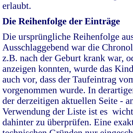
erlaubt.
Die Reihenfolge der Einträge
Die ursprüngliche Reihenfolge au
Ausschlaggebend war die Chronol
z.B. nach der Geburt krank war, od
anzeigen konnten, wurde das Kind
auch vor, dass der Taufeintrag vo
vorgenommen wurde. In derartigen
der derzeitigen aktuellen Seite -
Verwendung der Liste ist es wich
dahinter zu überprüfen. Eine exa
technischen Gründen nur eingesch