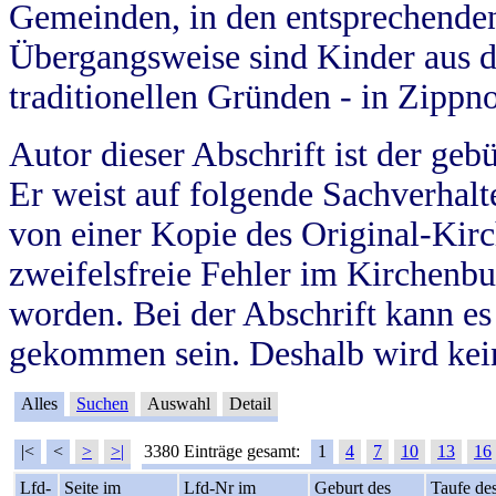
Gemeinden, in den entsprechende
Übergangsweise sind Kinder aus 
traditionellen Gründen - in Zippn
Autor dieser Abschrift ist der geb
Er weist auf folgende Sachverhalte
von einer Kopie des Original-Kirc
zweifelsfreie Fehler im Kirchenbuc
worden. Bei der Abschrift kann e
gekommen sein. Deshalb wird kein
Alles
Suchen
Auswahl
Detail
|<
<
>
>|
3380 Einträge gesamt:
1
4
7
10
13
16
Lfd-
Seite im
Lfd-Nr im
Geburt des
Taufe de