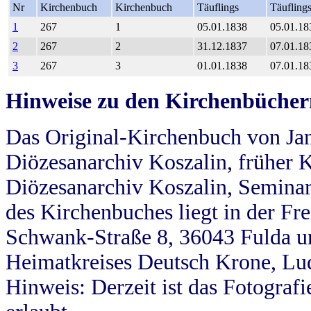
Nr
Kirchenbuch
Kirchenbuch
Täuflings
Täufling
1
267
1
05.01.1838
05.01.18
2
267
2
31.12.1837
07.01.18
3
267
3
01.01.1838
07.01.18
Hinweise zu den Kirchenbücher
Das Original-Kirchenbuch von Jan
Diözesanarchiv Koszalin, früher Kö
Diözesanarchiv Koszalin, Seminar
des Kirchenbuches liegt in der Fr
Schwank-Straße 8, 36043 Fulda u
Heimatkreises Deutsch Krone, Lu
Hinweis: Derzeit ist das Fotograf