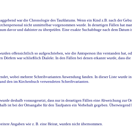
ggebend war die Chronologie des Taufdatums. Wenn ein Kind z.B. nach der Geburt 
rchenpersonal nicht unmittelbar vorgenommen wurde. In derartigen Fällen hat man d
raum davor und dahinter zu überprüfen. Eine exakte Suchabfrage nach dem Datum i
den offensichtlich so aufgeschrieben, wie die Amtsperson ihn verstanden hat, ode
n Dörfern war schließlich Dialekt. In den Fällen bei denen erkannt wurde, dass di
t, wobei mehrere Schreibvarianten Anwendung fanden. In dieser Liste wurde in de
n und den im Kirchenbuch verwendeten Schreibvarianten.
wurde deshalb vorausgesetzt, dass nur in derartigen Fällen eine Abweichung zur O
eshalb ist bei der Ortsangabe für den Taufpaten ein Vorbehalt gegeben. Überwiegen
weitere Angaben wie z. B. eine Heirat, wurden nicht übernommen.