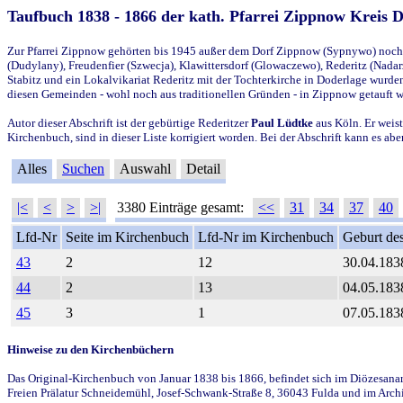
Taufbuch 1838 - 1866 der kath. Pfarrei Zippnow Kreis 
Zur Pfarrei Zippnow gehörten bis 1945 außer dem Dorf Zippnow (Sypnywo) noch d
(Dudylany), Freudenfier (Szwecja), Klawittersdorf (Glowaczewo), Rederitz (Nadarz
Stabitz und ein Lokalvikariat Rederitz mit der Tochterkirche in Doderlage wurd
diesen Gemeinden - wohl noch aus traditionellen Gründen - in Zippnow getauft 
Autor dieser Abschrift ist der gebürtige Rederitzer
Paul Lüdtke
aus Köln. Er weist
Kirchenbuch, sind in dieser Liste korrigiert worden. Bei der Abschrift kann es 
Alles
Suchen
Auswahl
Detail
|<
<
>
>|
3380 Einträge gesamt:
<<
31
34
37
40
Lfd-Nr
Seite im Kirchenbuch
Lfd-Nr im Kirchenbuch
Geburt des
43
2
12
30.04.183
44
2
13
04.05.183
45
3
1
07.05.183
Hinweise zu den Kirchenbüchern
Das Original-Kirchenbuch von Januar 1838 bis 1866, befindet sich im Diözesanarch
Freien Prälatur Schneidemühl, Josef-Schwank-Straße 8, 36043 Fulda und im Archi