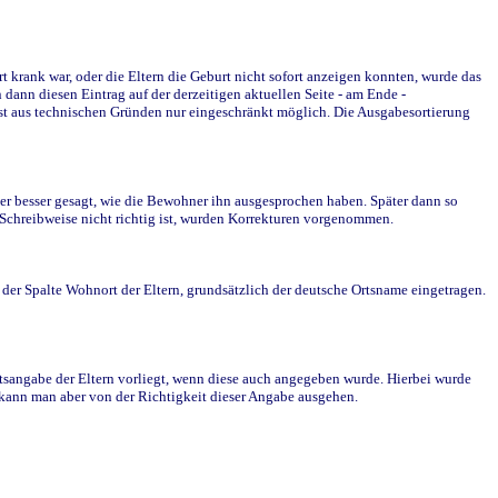
krank war, oder die Eltern die Geburt nicht sofort anzeigen konnten, wurde das
ann diesen Eintrag auf der derzeitigen aktuellen Seite - am Ende -
st aus technischen Gründen nur eingeschränkt möglich. Die Ausgabesortierung
r besser gesagt, wie die Bewohner ihn ausgesprochen haben. Später dann so
e Schreibweise nicht richtig ist, wurden Korrekturen vorgenommen.
r Spalte Wohnort der Eltern, grundsätzlich der deutsche Ortsname eingetragen.
rtsangabe der Eltern vorliegt, wenn diese auch angegeben wurde. Hierbei wurde
d kann man aber von der Richtigkeit dieser Angabe ausgehen.