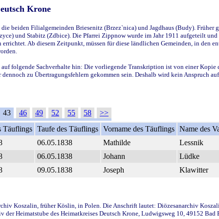
Deutsch Krone
ie beiden Filialgemeinden Briesenitz (Brzez`nica) und Jagdhaus (Budy). Früher g
yce) und Stabitz (Zdbice). Die Pfarrei Zippnow wurde im Jahr 1911 aufgeteilt und e
en errichtet. Ab diesem Zeitpunkt, müssen für diese ländlichen Gemeinden, in den
worden.
 auf folgende Sachverhalte hin: Die vorliegende Transkription ist von einer Kopie 
aber dennoch zu Übertragungsfehlern gekommen sein. Deshalb wird kein Anspruch auf 
43
46
49
52
55
58
>>
 Täuflings
Taufe des Täuflings
Vorname des Täuflings
Name des Va
8
06.05.1838
Mathilde
Lessnik
8
06.05.1838
Johann
Lüdke
8
09.05.1838
Joseph
Klawitter
iv Koszalin, früher Köslin, in Polen. Die Anschrift lautet: Diözesanarchiv Koszal
v der Heimatstube des Heimatkreises Deutsch Krone, Ludwigsweg 10, 49152 Bad Ess