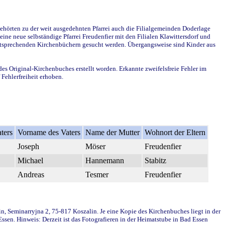
ehörten zu der weit ausgedehnten Pfarrei auch die Filialgemeinden Doderlage
ine neue selbständige Pfarrei Freudenfier mit den Filialen Klawittersdorf und
 entsprechenden Kirchenbüchern gesucht werden. Übergangsweise sind Kinder aus
des Original-Kirchenbuches erstellt worden. Erkannte zweifelsfreie Fehler im
Fehlerfreiheit erhoben.
ters
Vorname des Vaters
Name der Mutter
Wohnort der Eltern
Joseph
Möser
Freudenfier
Michael
Hannemann
Stabitz
Andreas
Tesmer
Freudenfier
in, Seminarryjna 2, 75-817 Koszalin. Je eine Kopie des Kirchenbuches liegt in der
en. Hinweis: Derzeit ist das Fotografieren in der Heimatstube in Bad Essen