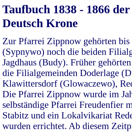
Taufbuch 1838 - 1866 der
Deutsch Krone
Zur Pfarrei Zippnow gehörten bi
(Sypnywo) noch die beiden Filial
Jagdhaus (Budy). Früher gehörten 
die Filialgemeinden Doderlage (D
Klawittersdorf (Glowaczewo), Red
Die Pfarrei Zippnow wurde im Jah
selbständige Pfarrei Freudenfier m
Stabitz und ein Lokalvikariat Red
wurden errichtet. Ab diesem Zeitp