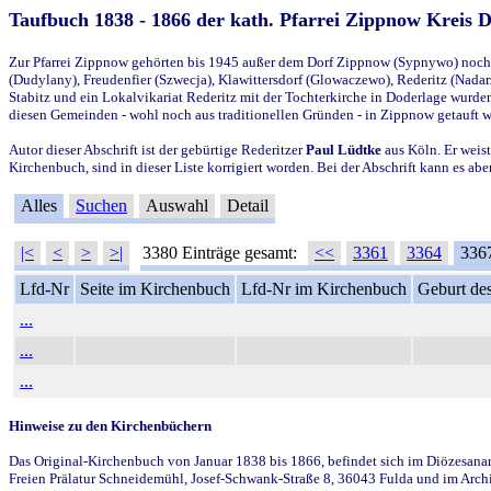
Taufbuch 1838 - 1866 der kath. Pfarrei Zippnow Kreis 
Zur Pfarrei Zippnow gehörten bis 1945 außer dem Dorf Zippnow (Sypnywo) noch d
(Dudylany), Freudenfier (Szwecja), Klawittersdorf (Glowaczewo), Rederitz (Nadarz
Stabitz und ein Lokalvikariat Rederitz mit der Tochterkirche in Doderlage wurd
diesen Gemeinden - wohl noch aus traditionellen Gründen - in Zippnow getauft 
Autor dieser Abschrift ist der gebürtige Rederitzer
Paul Lüdtke
aus Köln. Er weist
Kirchenbuch, sind in dieser Liste korrigiert worden. Bei der Abschrift kann es 
Alles
Suchen
Auswahl
Detail
|<
<
>
>|
3380 Einträge gesamt:
<<
3361
3364
336
Lfd-Nr
Seite im Kirchenbuch
Lfd-Nr im Kirchenbuch
Geburt des
...
...
...
Hinweise zu den Kirchenbüchern
Das Original-Kirchenbuch von Januar 1838 bis 1866, befindet sich im Diözesanarch
Freien Prälatur Schneidemühl, Josef-Schwank-Straße 8, 36043 Fulda und im Archi