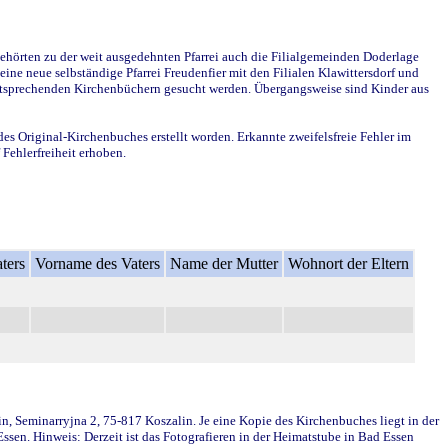
ehörten zu der weit ausgedehnten Pfarrei auch die Filialgemeinden Doderlage
ine neue selbständige Pfarrei Freudenfier mit den Filialen Klawittersdorf und
 entsprechenden Kirchenbüchern gesucht werden. Übergangsweise sind Kinder aus
des Original-Kirchenbuches erstellt worden. Erkannte zweifelsfreie Fehler im
Fehlerfreiheit erhoben.
ters
Vorname des Vaters
Name der Mutter
Wohnort der Eltern
in, Seminarryjna 2, 75-817 Koszalin. Je eine Kopie des Kirchenbuches liegt in der
en. Hinweis: Derzeit ist das Fotografieren in der Heimatstube in Bad Essen