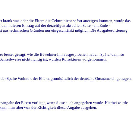
krank war, oder die Eltern die Geburt nicht sofort anzeigen konnten, wurde das
ann diesen Eintrag auf der derzeitigen aktuellen Seite - am Ende -
st aus technischen Gründen nur eingeschränkt möglich. Die Ausgabesortierung
r besser gesagt, wie die Bewohner ihn ausgesprochen haben. Später dann so
e Schreibweise nicht richtig ist, wurden Korrekturen vorgenommen.
r Spalte Wohnort der Eltern, grundsätzlich der deutsche Ortsname eingetragen.
rtsangabe der Eltern vorliegt, wenn diese auch angegeben wurde. Hierbei wurde
d kann man aber von der Richtigkeit dieser Angabe ausgehen.