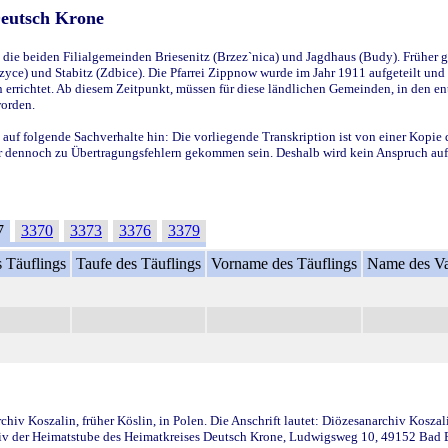
Deutsch Krone
ie beiden Filialgemeinden Briesenitz (Brzez`nica) und Jagdhaus (Budy). Früher g
yce) und Stabitz (Zdbice). Die Pfarrei Zippnow wurde im Jahr 1911 aufgeteilt und e
en errichtet. Ab diesem Zeitpunkt, müssen für diese ländlichen Gemeinden, in den
worden.
 auf folgende Sachverhalte hin: Die vorliegende Transkription ist von einer Kopie 
aber dennoch zu Übertragungsfehlern gekommen sein. Deshalb wird kein Anspruch auf 
7
3370
3373
3376
3379
 Täuflings
Taufe des Täuflings
Vorname des Täuflings
Name des Va
iv Koszalin, früher Köslin, in Polen. Die Anschrift lautet: Diözesanarchiv Koszal
v der Heimatstube des Heimatkreises Deutsch Krone, Ludwigsweg 10, 49152 Bad Ess