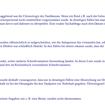
ggebend war die Chronologie des Taufdatums. Wenn ein Kind z.B. nach der Geburt 
rchenpersonal nicht unmittelbar vorgenommen wurde. In derartigen Fällen hat man d
raum davor und dahinter zu überprüfen. Eine exakte Suchabfrage nach dem Datum i
den offensichtlich so aufgeschrieben, wie die Amtsperson ihn verstanden hat, ode
n Dörfern war schließlich Dialekt. In den Fällen bei denen erkannt wurde, dass di
t, wobei mehrere Schreibvarianten Anwendung fanden. In dieser Liste wurde in de
n und den im Kirchenbuch verwendeten Schreibvarianten.
wurde deshalb vorausgesetzt, dass nur in derartigen Fällen eine Abweichung zur O
eshalb ist bei der Ortsangabe für den Taufpaten ein Vorbehalt gegeben. Überwiegen
weitere Angaben wie z. B. eine Heirat, wurden nicht übernommen.