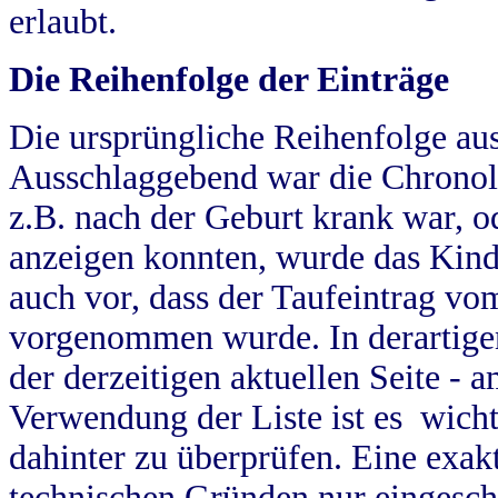
erlaubt.
Die Reihenfolge der Einträge
Die ursprüngliche Reihenfolge au
Ausschlaggebend war die Chronol
z.B. nach der Geburt krank war, od
anzeigen konnten, wurde das Kind
auch vor, dass der Taufeintrag vo
vorgenommen wurde. In derartigen
der derzeitigen aktuellen Seite -
Verwendung der Liste ist es wich
dahinter zu überprüfen. Eine exa
technischen Gründen nur eingesch