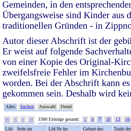
Gemeinden, in den entsprechende
Übergangsweise sind Kinder aus 
traditionellen Gründen - in Zippn
Autor dieser Abschrift ist der geb
Er weist auf folgende Sachverhalte
von einer Kopie des Original-Kirc
zweifelsfreie Fehler im Kirchenbuc
worden. Bei der Abschrift kann e
gekommen sein. Deshalb wird kein
Alles
Suchen
Auswahl
Detail
|<
<
>
>|
3380 Einträge gesamt:
1
4
7
10
13
16
Lfd-
Seite im
Lfd-Nr im
Geburt des
Taufe de