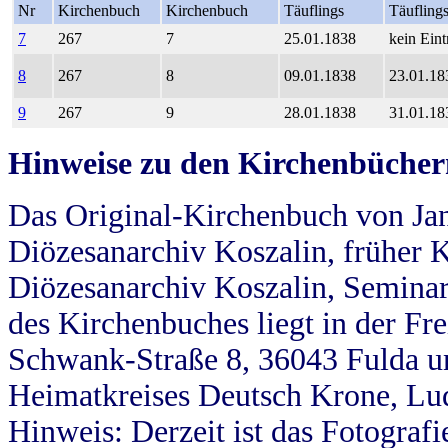
Nr
Kirchenbuch
Kirchenbuch
Täuflings
Täufling
7
267
7
25.01.1838
kein Eint
8
267
8
09.01.1838
23.01.18
9
267
9
28.01.1838
31.01.18
Hinweise zu den Kirchenbücher
Das Original-Kirchenbuch von Jan
Diözesanarchiv Koszalin, früher Kö
Diözesanarchiv Koszalin, Seminar
des Kirchenbuches liegt in der Fr
Schwank-Straße 8, 36043 Fulda u
Heimatkreises Deutsch Krone, Lu
Hinweis: Derzeit ist das Fotograf