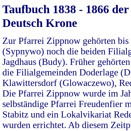
Taufbuch 1838 - 1866 der
Deutsch Krone
Zur Pfarrei Zippnow gehörten bi
(Sypnywo) noch die beiden Filial
Jagdhaus (Budy). Früher gehörten 
die Filialgemeinden Doderlage (D
Klawittersdorf (Glowaczewo), Red
Die Pfarrei Zippnow wurde im Jah
selbständige Pfarrei Freudenfier m
Stabitz und ein Lokalvikariat Red
wurden errichtet. Ab diesem Zeitp